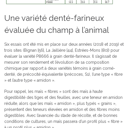
Une variété denté-farineux
évaluée du champ à l’animal
Six essais ont été mis en place sur deux années (2018 et 2019) et
trois sites (Bignan [56], La Jaillière [44], Estrées-Mons [80]) pour
évaluer la variété P8666 à grain denté-farineux. Il s’agissait de
mesurer son rendement et l’évolution de sa composition
chimique par rapport à deux variétés témoins à grain corné-
denté, de précocité équivalente (précoces, S1), l’une type « fibre
» et l’autre type « amidon ».
Pour rappel, les maïs « fibres » sont des maïs à haute
digestibilité des tiges et des feuilles, avec une teneur en amidon
réduite, alors que les maïs « amidon », plus typés « grains »,
présentent des teneurs élevées en amidon et des fibres moins
digestibles. Avec l’avancée du stade de récolte, et de bonnes
conditions de cultures, un maïs passera d’un profil plus « fibre »
à un profil plus « amidon ».