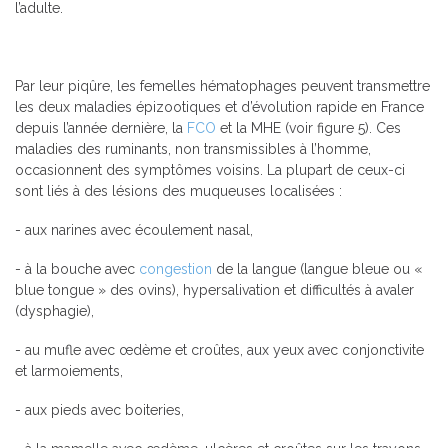
l’adulte.
Par leur piqûre, les femelles hématophages peuvent transmettre
les deux maladies épizootiques et d’évolution rapide en France
depuis l’année dernière, la
FCO
et la MHE (voir figure 5). Ces
maladies des ruminants, non transmissibles à l’homme,
occasionnent des symptômes voisins. La plupart de ceux-ci
sont liés à des lésions des muqueuses localisées :
- aux narines avec écoulement nasal,
- à la bouche avec
congestion
de la langue (langue bleue ou «
blue tongue » des ovins), hypersalivation et difficultés à avaler
(dysphagie),
- au mufle avec œdème et croûtes, aux yeux avec conjonctivite
et larmoiements,
- aux pieds avec boiteries,