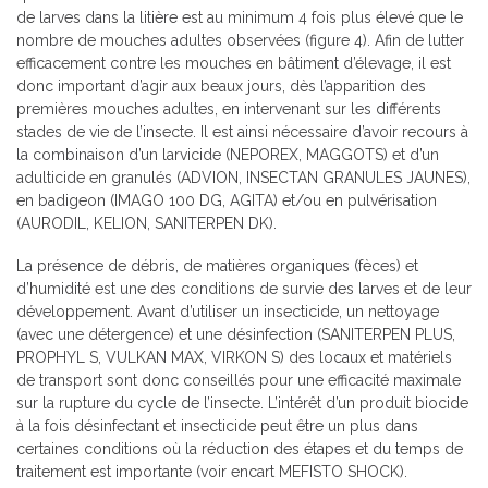
de larves dans la litière est au minimum 4 fois plus élevé que le
nombre de mouches adultes observées (figure 4). Afin de lutter
efficacement contre les mouches en bâtiment d’élevage, il est
donc important d’agir aux beaux jours, dès l’apparition des
premières mouches adultes, en intervenant sur les différents
stades de vie de l’insecte. Il est ainsi nécessaire d’avoir recours à
la combinaison d’un larvicide (NEPOREX, MAGGOTS) et d’un
adulticide en granulés (ADVION, INSECTAN GRANULES JAUNES),
en badigeon (IMAGO 100 DG, AGITA) et/ou en pulvérisation
(AURODIL, KELION, SANITERPEN DK).
La présence de débris, de matières organiques (fèces) et
d’humidité est une des conditions de survie des larves et de leur
développement. Avant d’utiliser un insecticide, un nettoyage
(avec une détergence) et une désinfection (SANITERPEN PLUS,
PROPHYL S, VULKAN MAX, VIRKON S) des locaux et matériels
de transport sont donc conseillés pour une efficacité maximale
sur la rupture du cycle de l’insecte. L’intérêt d’un produit biocide
à la fois désinfectant et insecticide peut être un plus dans
certaines conditions où la réduction des étapes et du temps de
traitement est importante (voir encart MEFISTO SHOCK).