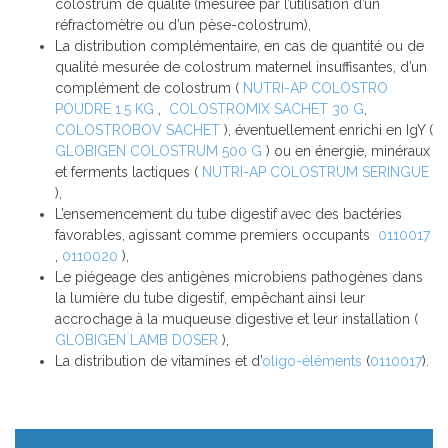
colostrum de qualité (mesurée par l’utilisation d’un
réfractomètre ou d’un pèse-colostrum),
La distribution complémentaire, en cas de quantité ou de
qualité mesurée de colostrum maternel insuffisantes, d’un
complément de colostrum (
NUTRI-AP COLOSTRO
POUDRE 1.5 KG
,
COLOSTROMIX SACHET 30 G
,
COLOSTROBOV SACHET
), éventuellement enrichi en IgY (
GLOBIGEN COLOSTRUM 500 G
) ou en énergie, minéraux
et ferments lactiques (
NUTRI-AP COLOSTRUM SERINGUE
),
L’ensemencement du tube digestif avec des bactéries
favorables, agissant comme premiers occupants
0110017
,
0110020
),
Le piégeage des antigènes microbiens pathogènes dans
la lumière du tube digestif, empêchant ainsi leur
accrochage à la muqueuse digestive et leur installation (
GLOBIGEN LAMB DOSER
),
La distribution de vitamines et d’
oligo-éléments
(
0110017
).