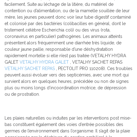
facilement. Suite au léchage de la litière, du matériel de
contention ou d’alimentation, ou de la mamelle souillée de leur
mère, les jeunes peuvent donc voir leur tube digestif contaminé
et colonisé par des bactéries (colibacilles en général, dont le
tristement célèbre Escherichia coli) ou des virus (rota,
coronavirus en particulier) pathogènes. Les animaux atteints
présentent alors fréquemment une diarrhée très liquide, de
couleur jaune paille, responsable d’une déshydratation
rapidement mortelle si elle n’est pas traitée (VETALHY HYDRA
GALET
VETALHY HYDRA GALET
, VETALHY SACHET REPAS
VETALHY SACHET REPAS
, PECTOLIT PRO 110208). Ces troubles
peuvent aussi évoluer vers des septicémies, avec une mort qui
survient alors en quelques heures, précédée ou non de signes
plus ou moins longs d’incoordination motrice, de dépression
ou de prostration.
Les plaies naturelles ou induites par les interventions post mise-
bas constituent également des voies d’entrée possibles des
germes de l’environnement dans l’organisme. Il s’agit de la plaie