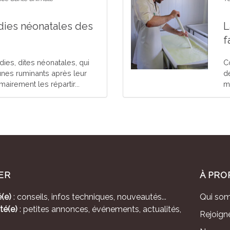
dies néonatales des
L
f
adies, dites néonatales, qui
C
unes ruminants après leur
d
irement les répartir...
mé
ER
À PRO
(e)
: conseils, infos techniques, nouveautés...
Qui so
té(e)
: petites annonces, événements, actualités,
Rejoign