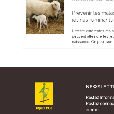
Prévenir les mala
jeunes ruminants
Il existe différentes mal
peuvent atteindre les je
naissance. On peut somma
NEWSLETT
Restez Informé
Restez connec
promos...