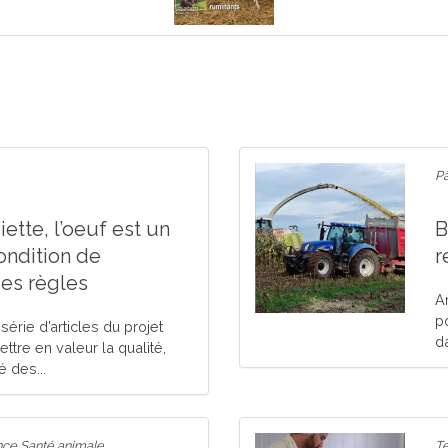
Pâ
iette, l’oeuf est un
B
ondition de
r
es règles
A
p
érie d’articles du projet
da
ettre en valeur la qualité,
é des...
ance Santé animale
T