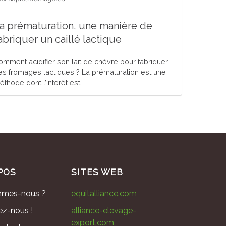
a prématuration, une manière de
abriquer un caillé lactique
omment acidifier son lait de chèvre pour fabriquer
es fromages lactiques ? La prématuration est une
thode dont l’intérêt est...
POS
SITES WEB
mmes-nous ?
equitalliance.com
ez-nous !
alliance-elevage-
export.com