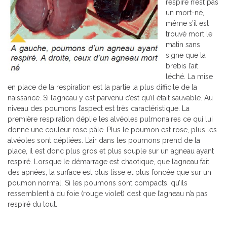
respiré n’est pas
un mort-né,
même s’il est
trouvé mort le
matin sans
signe que la
brebis l’ait
léché. La mise
en place de la respiration est la partie la plus difficile de la
naissance. Si l’agneau y est parvenu c’est qu’il était sauvable. Au
niveau des poumons l’aspect est très caractéristique. La
première respiration déplie les alvéoles pulmonaires ce qui lui
donne une couleur rose pâle. Plus le poumon est rose, plus les
alvéoles sont dépliées. L’air dans les poumons prend de la
place, il est donc plus gros et plus souple sur un agneau ayant
respiré. Lorsque le démarrage est chaotique, que l’agneau fait
des apnées, la surface est plus lisse et plus foncée que sur un
poumon normal. Si les poumons sont compacts, qu’ils
ressemblent à du foie (rouge violet) c’est que l’agneau n’a pas
respiré du tout.