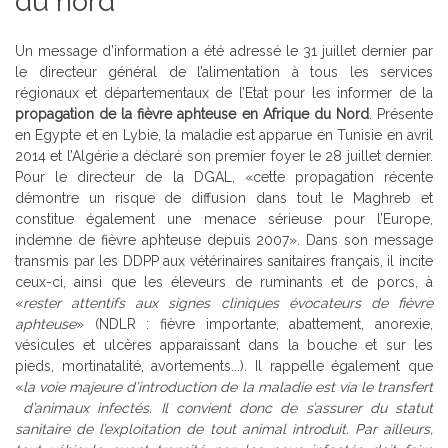
du nord
Un message d’information a été adressé le 31 juillet dernier par
le directeur général de l’alimentation à tous les services
régionaux et départementaux de l’Etat pour les informer de la
propagation de la fièvre aphteuse en Afrique du Nord
. Présente
en Egypte et en Lybie, la maladie est apparue en Tunisie en avril
2014 et l’Algérie a déclaré son premier foyer le 28 juillet dernier.
Pour le directeur de la DGAL, «cette propagation récente
démontre un risque de diffusion dans tout le Maghreb et
constitue également une menace sérieuse pour l’Europe,
indemne de fièvre aphteuse depuis 2007». Dans son message
transmis par les DDPP aux vétérinaires sanitaires français, il incite
ceux-ci, ainsi que les éleveurs de ruminants et de porcs, à
«
rester attentifs aux signes cliniques évocateurs de fièvre
aphteuse
» (NDLR : fièvre importante, abattement, anorexie,
vésicules et ulcères apparaissant dans la bouche et sur les
pieds, mortinatalité, avortements...). Il rappelle également que
«
l
a voie majeure d’introduction de la maladie est via le transfert
d’animaux infectés. Il convient donc de s’assurer du statut
sanitaire de l’exploitation de tout animal introduit. Par ailleurs,