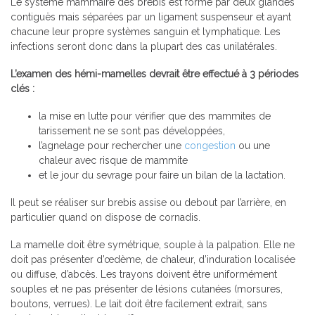
Le système mammaire des brebis est formé par deux glandes
contiguës mais séparées par un ligament suspenseur et ayant
chacune leur propre systèmes sanguin et lymphatique. Les
infections seront donc dans la plupart des cas unilatérales.
L’examen des hémi-mamelles devrait être effectué à 3 périodes
clés :
la mise en lutte pour vérifier que des mammites de
tarissement ne se sont pas développées,
l’agnelage pour rechercher une
congestion
ou une
chaleur avec risque de mammite
et le jour du sevrage pour faire un bilan de la lactation.
Il peut se réaliser sur brebis assise ou debout par l’arrière, en
particulier quand on dispose de cornadis.
La mamelle doit être symétrique, souple à la palpation. Elle ne
doit pas présenter d’œdème, de chaleur, d’induration localisée
ou diffuse, d’abcès. Les trayons doivent être uniformément
souples et ne pas présenter de lésions cutanées (morsures,
boutons, verrues). Le lait doit être facilement extrait, sans