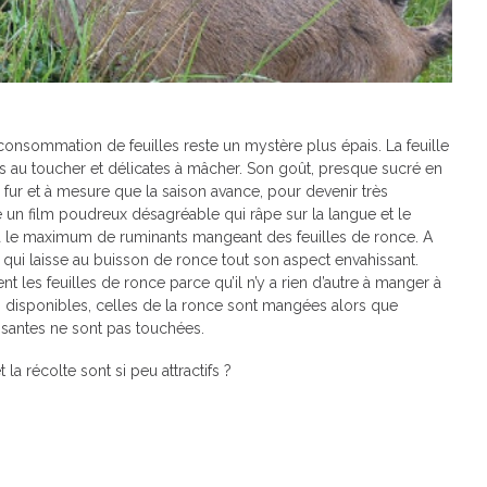
a consommation de feuilles reste un mystère plus épais. La feuille
 au toucher et délicates à mâcher. Son goût, presque sucré en
fur et à mesure que la saison avance, pour devenir très
se un film poudreux désagréable qui râpe sur la langue et le
era le maximum de ruminants mangeant des feuilles de ronce. A
ui laisse au buisson de ronce tout son aspect envahissant.
es feuilles de ronce parce qu’il n’y a rien d’autre à manger à
les disponibles, celles de la ronce sont mangées alors que
issantes ne sont pas touchées.
la récolte sont si peu attractifs ?