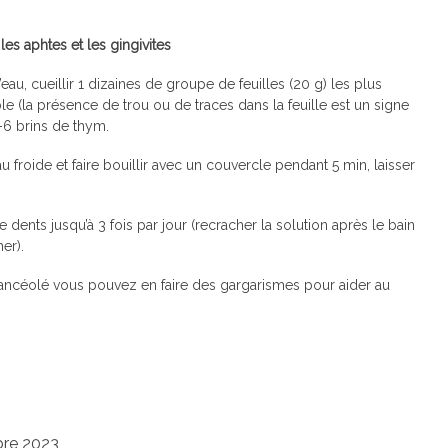
les aphtes et les gingivites
’eau, cueillir 1 dizaines de groupe de feuilles (20 g) les plus
e (la présence de trou ou de traces dans la feuille est un signe
5-6 brins de thym.
au froide et faire bouillir avec un couvercle pendant 5 min, laisser
ents jusqu’à 3 fois par jour (recracher la solution après le bain
her).
 lancéolé vous pouvez en faire des gargarismes pour aider au
bre 2023