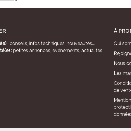
ER
À PRO
(e)
: conseils, infos techniques, nouveautés...
Qui so
té(e)
: petites annonces, événements, actualités,
Rejoign
Nous co
Les mar
Conditi
de vent
Mention
protect
donnée