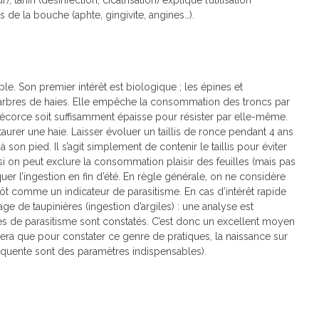
s de la bouche (aphte, gingivite, angines…).
le. Son premier intérêt est biologique ; les épines et
arbres de haies. Elle empêche la consommation des troncs par
 l’écorce soit suffisamment épaisse pour résister par elle-même.
rer une haie. Laisser évoluer un taillis de ronce pendant 4 ans
son pied. Il s’agit simplement de contenir le taillis pour éviter
si on peut exclure la consommation plaisir des feuilles (mais pas
liquer l’ingestion en fin d’été. En règle générale, on ne considère
t comme un indicateur de parasitisme. En cas d’intérêt rapide
age de taupinières (ingestion d’argiles) : une analyse est
mes de parasitisme sont constatés. C’est donc un excellent moyen
era que pour constater ce genre de pratiques, la naissance sur
 fréquente sont des paramètres indispensables).