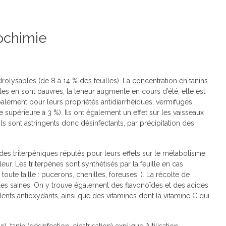
ochimie
ydrolysables (de 8 à 14 % des feuilles). La concentration en tanins
les en sont pauvres, la teneur augmente en cours d’été, elle est
palement pour leurs propriétés antidiarrhéiques, vermifuges
re supérieure à 3 %). Ils ont également un effet sur les vaisseaux
 ils sont astringents donc désinfectants, par précipitation des
des triterpéniques réputés pour leurs effets sur le métabolisme
leur. Les triterpènes sont synthétisés par la feuille en cas
oute taille : pucerons, chenilles, foreuses…). La récolte de
lles saines. On y trouve également des flavonoïdes et des acides
llents antioxydants, ainsi que des vitamines dont la vitamine C qui
r), tanin (désinfection, cicatrisation) explique l’utilisation