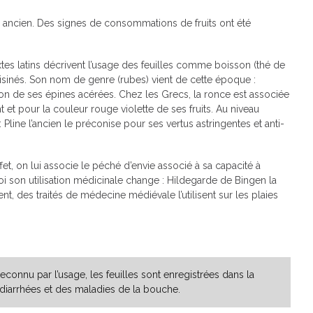
ès ancien. Des signes de consommations de fruits ont été
extes latins décrivent l’usage des feuilles comme boisson (thé de
isinés. Son nom de genre (rubes) vient de cette époque :
ison de ses épines acérées. Chez les Grecs, la ronce est associée
t et pour la couleur rouge violette de ses fruits. Au niveau
: Pline l’ancien le préconise pour ses vertus astringentes et anti-
et, on lui associe le péché d’envie associé à sa capacité à
oi son utilisation médicinale change : Hildegarde de Bingen la
 des traités de médecine médiévale l’utilisent sur les plaies
nnu par l’usage, les feuilles sont enregistrées dans la
iarrhées et des maladies de la bouche.