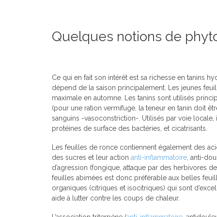
Quelques notions de phyt
Ce qui en fait son intérêt est sa richesse en tanins h
dépend de la saison principalement. Les jeunes feuil
maximale en automne. Les tanins sont utilisés princi
(pour une ration vermifuge, la teneur en tanin doit êt
sanguins -vasoconstriction-. Utilisés par voie locale,
protéines de surface des bactéries, et cicatrisants.
Les feuilles de ronce contiennent également des aci
des sucres et leur action
anti-inflammatoire
, anti-dou
d’agression (fongique, attaque par des herbivores de t
feuilles abimées est donc préférable aux belles feui
organiques (citriques et isocitriques) qui sont d’exce
aide à lutter contre les coups de chaleur.
L’association triterpéne (
anti-inflammatoire
, antidouleu