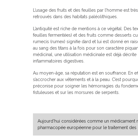
L’usage des fruits et des feuilles par l’homme est tr
retrouvés dans des habitats paléolithiques.
L’antiquité est riche de mentions à ce végétal. Des t
feuilles fermentées) et des fruits comme desserts cu
rumecis (rumex) signifie dard et lui est donné en ra
au sang des titans à la fois pour son caractère piquan
médicinal, une utilisation médicinale est déjà décrite 
inflammatoires digestives.
Au moyen-âge, sa réputation est en souffrance. En eff
s’accrocher aux vêtements et à la peau. C’est pourqu
préconise pour soigner les hémorragies du fondement,
fistuleuses et sur les morsures de serpents.
Aujourd’hui considérées comme un médicament reco
pharmacopée européenne pour le traitement des d