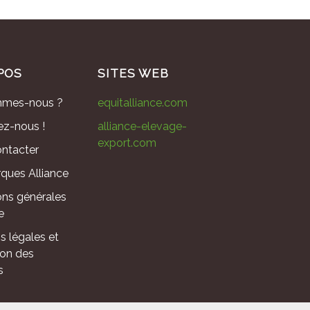
POS
SITES WEB
mmes-nous ?
equitalliance.com
ez-nous !
alliance-elevage-
export.com
ntacter
ques Alliance
ons générales
e
s légales et
ion des
s