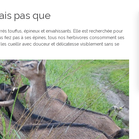
ais pas que
és touffus, épineux et envahissants. Elle est recherchée pour
 vous fiez pas à ses épines, tous nos herbivores consomment ses
 les cueillir avec douceur et délicatesse visiblement sans se