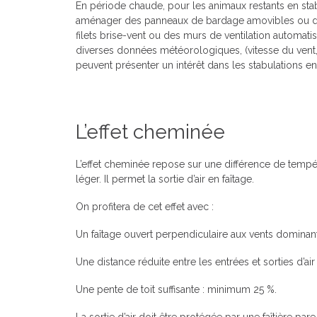
En période chaude, pour les animaux restants en stabu
aménager des panneaux de bardage amovibles ou des 
filets brise-vent ou des murs de ventilation automati
diverses données météorologiques, (vitesse du vent, 
peuvent présenter un intérêt dans les stabulations e
L’effet cheminée
L’effet cheminée repose sur une différence de températu
léger. Il permet la sortie d’air en faîtage.
On profitera de cet effet avec :
Un faîtage ouvert perpendiculaire aux vents dominant
Une distance réduite entre les entrées et sorties d’a
Une pente de toit suffisante : minimum 25 %.
La sortie d’air doit être protégée par une faîtière pare