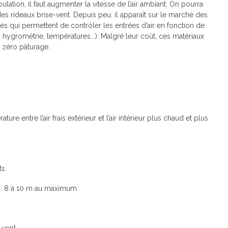
lation, il faut augmenter la vitesse de l’air ambiant. On pourra
rideaux brise-vent. Depuis peu, il apparaît sur le marché des
sés qui permettent de contrôler les entrées d’air en fonction de
hygrométrie, températures...). Malgré leur coût, ces matériaux
n zéro pâturage.
re entre l’air frais extérieur et l’air intérieur plus chaud et plus
s.
ir : 8 à 10 m au maximum.
-vent.