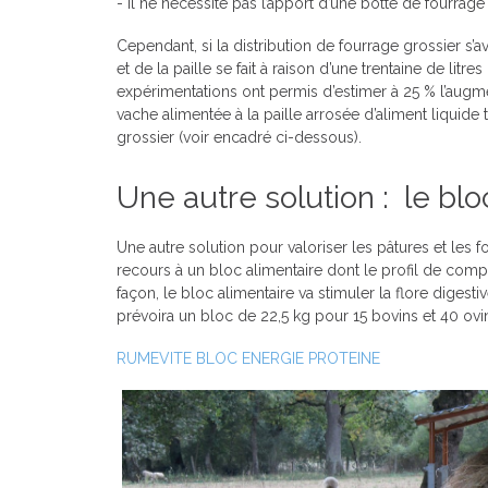
- il ne nécessite pas l’apport d’une botte de fourrage
Cependant, si la distribution de fourrage grossier s’av
et de la paille se fait à raison d’une trentaine de litr
expérimentations ont permis d’estimer à 25 % l’augme
vache alimentée à la paille arrosée d’aliment liquide 
grossier (voir encadré ci-dessous).
Une autre solution : le blo
Une autre solution pour valoriser les pâtures et les f
recours à un bloc alimentaire dont le profil de comp
façon, le bloc alimentaire va stimuler la flore digest
prévoira un bloc de 22,5 kg pour 15 bovins et 40 ovi
RUMEVITE BLOC ENERGIE PROTEINE