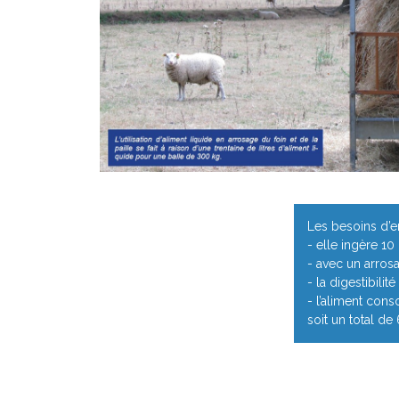
Les besoins d’en
- elle ingère 10
- avec un arrosa
- la digestibili
- l’aliment con
soit un total de