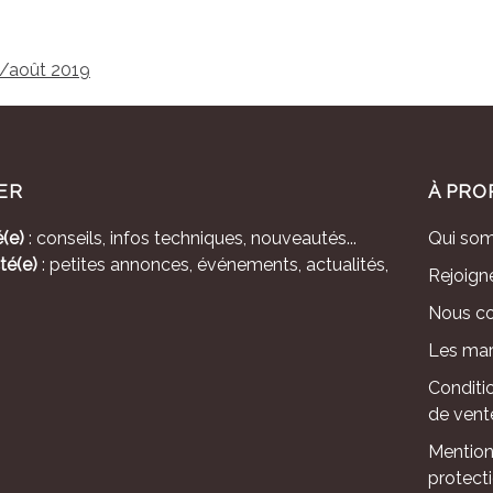
et/août 2019
ER
À PRO
(e)
: conseils, infos techniques, nouveautés...
Qui so
té(e)
: petites annonces, événements, actualités,
Rejoign
Nous co
Les mar
Conditi
de vent
Mention
protect