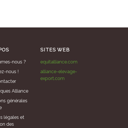
POS
SITES WEB
mmes-nous ?
equitalliance.com
ez-nous !
alliance-elevage-
export.com
ntacter
ques Alliance
ons générales
e
s légales et
ion des