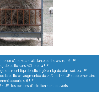
tretien d’une vache allaitante sont d’environ 6 UF :
 kg de paille sans ACL, soit 4 UF,
ge d’aliment liquide, elle ingère 1 kg de plus, soit 0,4 UF,
té de la paille est augmentée de 25%, soit 1,1 UF supplémentaire,
sommé apporte 0,6 UF,
 6,1 UF… les besoins d’entretien sont couverts !