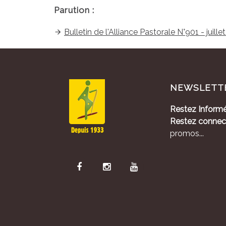
Parution :
Bulletin de l'Alliance Pastorale N°901 - juill
NEWSLETT
Restez Informé
Restez connec
promos...