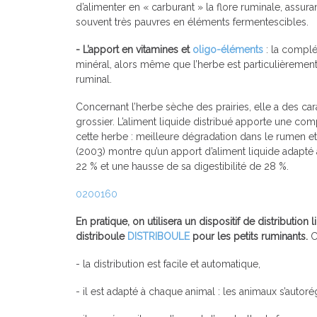
d’alimenter en « carburant » la flore ruminale, assur
souvent très pauvres en éléments fermentescibles.
- L’apport en vitamines et
oligo-éléments
: la complé
minéral, alors même que l’herbe est particulièreme
ruminal.
Concernant l’herbe sèche des prairies, elle a des cara
grossier. L’aliment liquide distribué apporte une co
cette herbe : meilleure dégradation dans le rumen et 
(2003) montre qu’un apport d’aliment liquide adapté 
22 % et une hausse de sa digestibilité de 28 %.
0200160
En pratique, on utilisera un dispositif de distribution 
distriboule
DISTRIBOULE
pour les petits ruminants.
C
- la distribution est facile et automatique,
- il est adapté à chaque animal : les animaux s’autoré