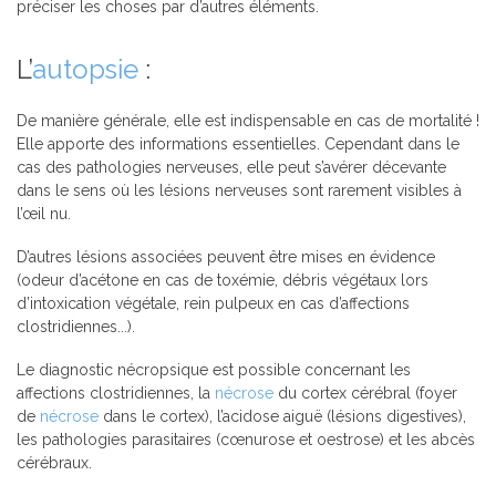
préciser les choses par d’autres éléments.
L’
autopsie
:
De manière générale, elle est indispensable en cas de mortalité !
Elle apporte des informations essentielles. Cependant dans le
cas des pathologies nerveuses, elle peut s’avérer décevante
dans le sens où les lésions nerveuses sont rarement visibles à
l’œil nu.
D’autres lésions associées peuvent être mises en évidence
(odeur d’acétone en cas de toxémie, débris végétaux lors
d’intoxication végétale, rein pulpeux en cas d’affections
clostridiennes...).
Le diagnostic nécropsique est possible concernant les
affections clostridiennes, la
nécrose
du cortex cérébral (foyer
de
nécrose
dans le cortex), l’acidose aiguë (lésions digestives),
les pathologies parasitaires (cœnurose et oestrose) et les abcès
cérébraux.