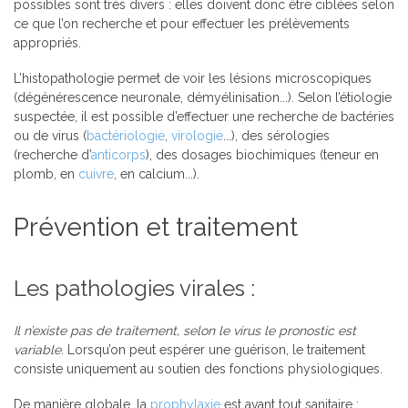
possibles sont très divers : elles doivent donc être ciblées selon
ce que l’on recherche et pour effectuer les prélèvements
appropriés.
L’histopathologie permet de voir les lésions microscopiques
(dégénérescence neuronale, démyélinisation...). Selon l’étiologie
suspectée, il est possible d’effectuer une recherche de bactéries
ou de virus (
bactériologie
,
virologie
...), des sérologies
(recherche d’
anticorps
), des dosages biochimiques (teneur en
plomb, en
cuivre
, en calcium...).
Prévention et traitement
Les pathologies virales :
Il n’existe pas de traitement, selon le virus le pronostic est
variable.
Lorsqu’on peut espérer une guérison, le traitement
consiste uniquement au soutien des fonctions physiologiques.
De manière globale, la
prophylaxie
est avant tout sanitaire :