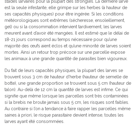
stades larvaires pour la plupart des strongles. La dernière larve
est la seule infestante, elle grimpe sur les herbes (à hauteur de
ses capacités physiques) pour être ingérée. Si les conditions
météorologiques sont extrêmes (sécheresse, ensoleillement,
gel) ou si la consommation intervient tardivement, les larves
meurent avant d’avoir été mangées. Il est estimé que le délai de
18-21 jours correspond au temps nécessaire pour qu’une
majorité des œufs aient éclos et qu’une minorité de larves soient
mortes. Ainsi un retour trop précoce sur une parcelle expose
les animaux à une grande quantité de parasites bien vigoureux.
Du fait de leurs capacités physiques, la plupart des larves se
trouvent sous 3 cm de hauteur d’herbe (hauteur de semelle de
botte), une grande proportion se trouvent sous 5 cm (hauteur de
talon). Au-delà de 12 cm la quantité de larves est infime. Ce qui
signifie que même lorsque les parcelles sont très contaminées
si la brebis ne broute jamais sous 5 cm, les risques sont faibles.
Au contraire si l’on a tendance à faire rapper les parcelles même
saines à priori, le risque parasitaire devient intense, toutes les
larves ayant été consommées.