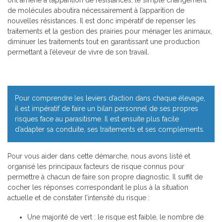
ont amené à l’apparition de résistances, le simple changement
de molécules aboutira nécessairement à l’apparition de
nouvelles résistances. Il est donc impératif de repenser les
traitements et la gestion des prairies pour ménager les animaux,
diminuer les traitements tout en garantissant une production
permettant à l’éleveur de vivre de son travail.
Pour comprendre les leviers d’action dans chaque élevage,
il est impératif de faire un bilan personnel de ses propres
risques face au parasitisme. Il est ensuite plus facile
d’adapter sa conduite, ses traitements et ses compléments.
Pour vous aider dans cette démarche, nous avons listé et
organisé les principaux facteurs de risque connus pour
permettre à chacun de faire son propre diagnostic. Il suffit de
cocher les réponses correspondant le plus à la situation
actuelle et de constater l’intensité du risque :
Une majorité de vert : le risque est faible, le nombre de