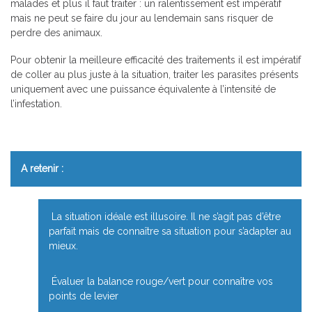
malades et plus il faut traiter : un ralentissement est impératif
mais ne peut se faire du jour au lendemain sans risquer de
perdre des animaux.
Pour obtenir la meilleure efficacité des traitements il est impératif
de coller au plus juste à la situation, traiter les parasites présents
uniquement avec une puissance équivalente à l’intensité de
l’infestation.
A retenir :
La situation idéale est illusoire. Il ne s’agit pas d’être
parfait mais de connaître sa situation pour s’adapter au
mieux.
Évaluer la balance rouge/vert pour connaître vos
points de levier