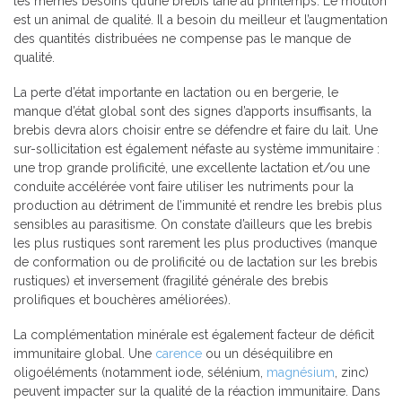
les mêmes besoins qu’une brebis tarie au printemps. Le mouton
est un animal de qualité. Il a besoin du meilleur et l’augmentation
des quantités distribuées ne compense pas le manque de
qualité.
La perte d’état importante en lactation ou en bergerie, le
manque d’état global sont des signes d’apports insuffisants, la
brebis devra alors choisir entre se défendre et faire du lait. Une
sur-sollicitation est également néfaste au système immunitaire :
une trop grande prolificité, une excellente lactation et/ou une
conduite accélérée vont faire utiliser les nutriments pour la
production au détriment de l’immunité et rendre les brebis plus
sensibles au parasitisme. On constate d’ailleurs que les brebis
les plus rustiques sont rarement les plus productives (manque
de conformation ou de prolificité ou de lactation sur les brebis
rustiques) et inversement (fragilité générale des brebis
prolifiques et bouchères améliorées).
La complémentation minérale est également facteur de déficit
immunitaire global. Une
carence
ou un déséquilibre en
oligoéléments (notamment iode, sélénium,
magnésium
, zinc)
peuvent impacter sur la qualité de la réaction immunitaire. Dans