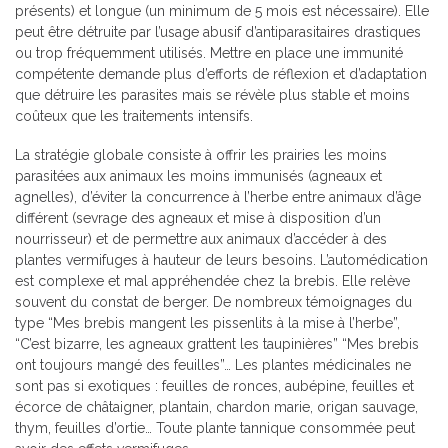
présents) et longue (un minimum de 5 mois est nécessaire). Elle
peut être détruite par l’usage abusif d’antiparasitaires drastiques
ou trop fréquemment utilisés. Mettre en place une immunité
compétente demande plus d’efforts de réflexion et d’adaptation
que détruire les parasites mais se révèle plus stable et moins
coûteux que les traitements intensifs.
La stratégie globale consiste à offrir les prairies les moins
parasitées aux animaux les moins immunisés (agneaux et
agnelles), d’éviter la concurrence à l’herbe entre animaux d’âge
différent (sevrage des agneaux et mise à disposition d’un
nourrisseur) et de permettre aux animaux d’accéder à des
plantes vermifuges à hauteur de leurs besoins. L’automédication
est complexe et mal appréhendée chez la brebis. Elle relève
souvent du constat de berger. De nombreux témoignages du
type “Mes brebis mangent les pissenlits à la mise à l’herbe”,
“C’est bizarre, les agneaux grattent les taupinières” “Mes brebis
ont toujours mangé des feuilles”… Les plantes médicinales ne
sont pas si exotiques : feuilles de ronces, aubépine, feuilles et
écorce de châtaigner, plantain, chardon marie, origan sauvage,
thym, feuilles d’ortie… Toute plante tannique consommée peut