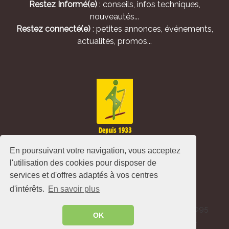
Restez Informé(e)
: conseils, infos techniques,
nouveautés...
Restez connecté(e)
: petites annonces, événements,
actualités, promos...
En poursuivant votre navigation, vous acceptez
l'utilisation des cookies pour disposer de
services et d'offres adaptés à vos centres
d'intérêts.
En savoir plus
Alliance Pastorale - Avenue de l'Europe - CS 80095
OK
-86502 Montmorillon Cedex - France ©
2026
.