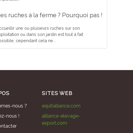
es ruches à la ferme ? Pourquoi pas !
ccueillir une ou plusieurs ruches sur son
ploitation ou dans son jardin est tout à fait
ossible, cependant cela ne...
POS
SITES WEB
mmes-nous ?
equitalliance.com
ez-nous !
alliance-elevage-
export.com
ntacter