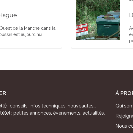
 Hague
D
 Ouest de la Manche dans la
A
oussin est aujourd’hui
ex
p
ER
À PRO
(e)
: conseils, infos techniques, nouveautés...
Qui so
té(e)
: petites annonces, événements, actualités,
Rejoign
Nous co