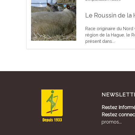
Le Roussin de la
Race originaire du Nord
région de la Hague, le R
présent dans...
NEWSLETT
Restez Informé
Restez connec
promos...