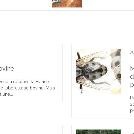
Pa
ovine
M
d
enne a reconnu la France
p
de tuberculose bovine. Mais
 une...
P
2
pr
L'