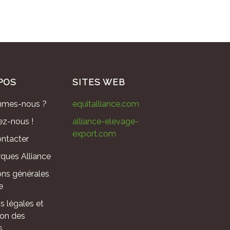
POS
SITES WEB
mmes-nous ?
equitalliance.com
ez-nous !
alliance-elevage-
export.com
ntacter
ques Alliance
ons générales
e
s légales et
ion des
s