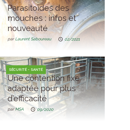
Parasitoïdes des
mouches : infos et
nouveauté
par
Laurent Saboureau
02/2021
SÉCURITÉ - SANTÉ
Une contention fixe
adaptée pour plus
d’efficacité
par
MSA
09/2020