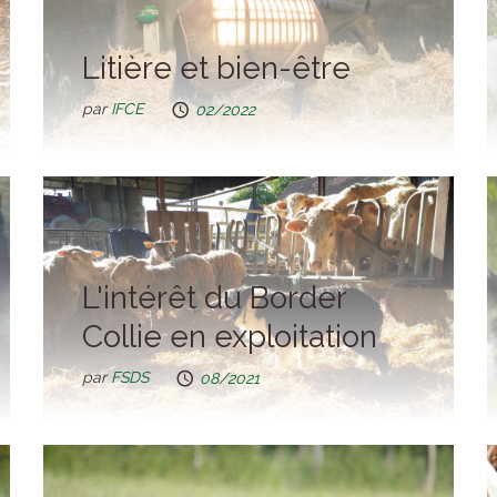
Litière et bien-être
par
IFCE
02/2022
L'intérêt du Border
Collie en exploitation
par
FSDS
08/2021