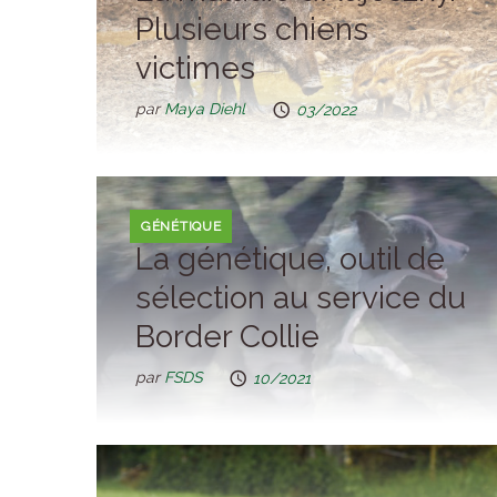
Plusieurs chiens
victimes
par
Maya Diehl
03/2022
GÉNÉTIQUE
La génétique, outil de
sélection au service du
Border Collie
par
FSDS
10/2021