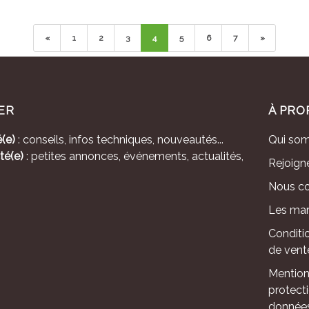
«
1
2
3
4
5
6
7
»
ER
À PRO
(e)
: conseils, infos techniques, nouveautés...
Qui so
té(e)
: petites annonces, événements, actualités,
Rejoign
Nous co
Les mar
Conditi
de vent
Mention
protect
donnée