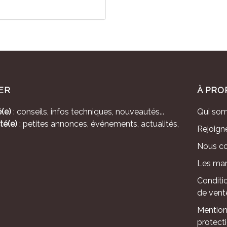
ER
À PRO
(e)
: conseils, infos techniques, nouveautés...
Qui so
té(e)
: petites annonces, événements, actualités,
Rejoign
Nous co
Les mar
Conditi
de vent
Mention
protect