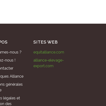
POS
SITES WEB
mmes-nous ?
equitalliance.com
ez-nous !
alliance-elevage-
export.com
ntacter
ques Alliance
ons générales
e
s légales et
ion des