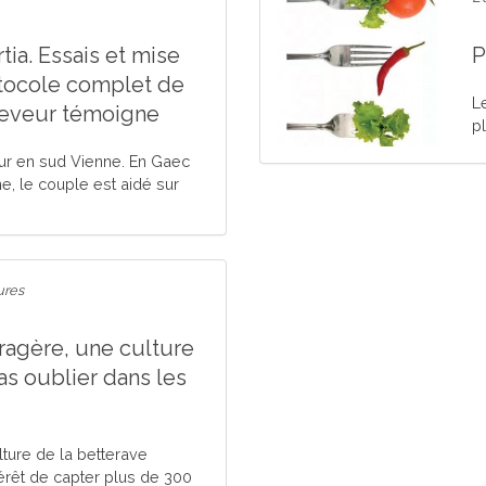
tia. Essais et mise
P
otocole complet de
L
éleveur témoigne
pl
veur en sud Vienne. En Gaec
, le couple est aidé sur
ures
ragère, une culture
as oublier dans les
lture de la betterave
térêt de capter plus de 300