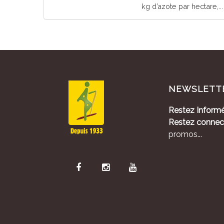
kg d’azote par hectare,...
NEWSLETT
Restez Informé
Restez connec
promos...