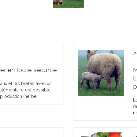
Pa
er en toute sécurité
M
E
ux et les brebis avec un
p
lémentaire est possible
production (herbe...
L
d
n
L'