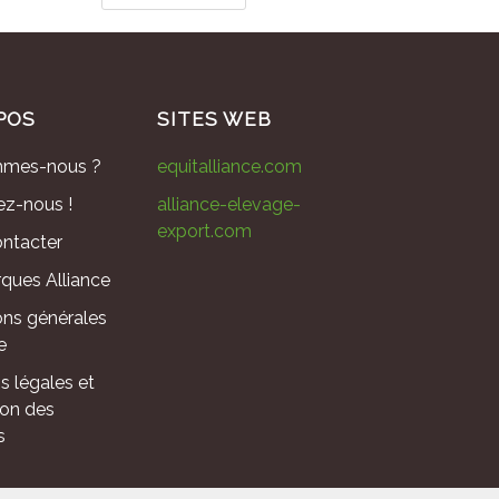
POS
SITES WEB
mmes-nous ?
equitalliance.com
ez-nous !
alliance-elevage-
export.com
ntacter
ques Alliance
ons générales
e
s légales et
ion des
s