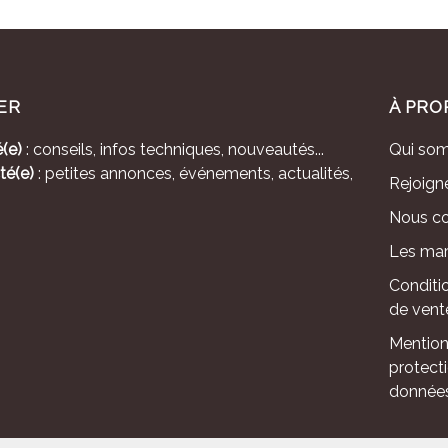
ER
À PRO
(e)
: conseils, infos techniques, nouveautés...
Qui so
té(e)
: petites annonces, événements, actualités,
Rejoign
Nous co
Les mar
Conditi
de vent
Mention
protect
donnée