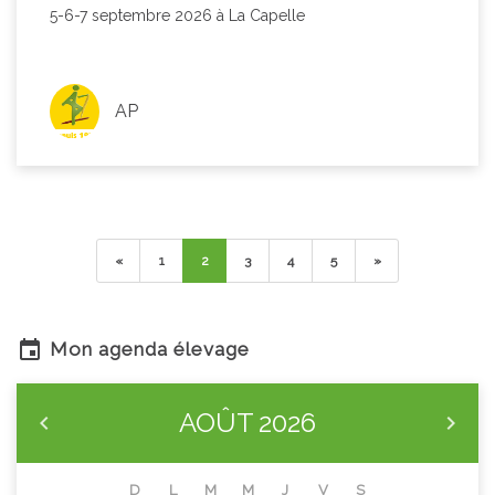
5-6-7 septembre 2026 à La Capelle
AP
«
1
2
3
4
5
»
Mon agenda élevage
AOÛT
2026
D
L
M
M
J
V
S