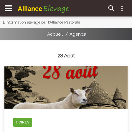
Elevage
Alliance
L'information élevage par l'Alliance Pastorale
Accueil
Agenda
28 Août
FOIRES