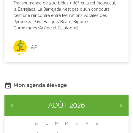
Transhumance de 300 bêtes + défi culturel (nouveau),
la Barrejada. La Barrejada n’est pas qu’un concours ;
c’est une rencontre entre les nations vocales des
Pyrénées (Pays Basque/Béarn, Bigorre,
Comminges/Ariège et Catalogne).
AP
Mon agenda élevage
AOÛT
2026
D
L
M
M
J
V
S