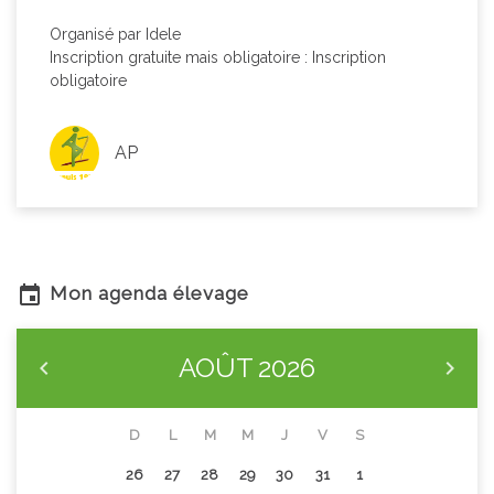
Organisé par Idele
Inscription gratuite mais obligatoire :
Inscription
obligatoire
AP
Mon agenda élevage
AOÛT
2026
D
L
M
M
J
V
S
26
27
28
29
30
31
1