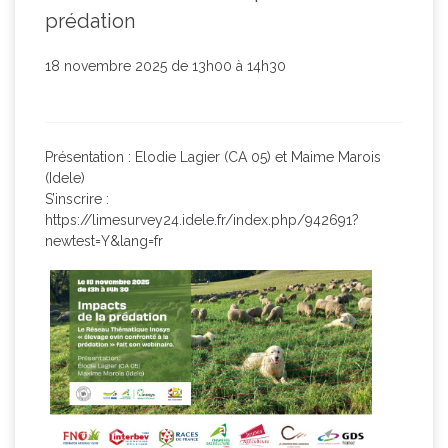
prédation
18 novembre 2025 de 13h00 à 14h30
Présentation : Elodie Lagier (CA 05) et Maime Marois
(Idele)
S’inscrire :
https://limesurvey24.idele.fr/index.php/942691?
newtest=Y&lang=fr