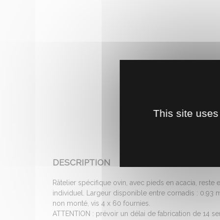
This site uses
DESCRIPTION
Râtelier spécifique ovin, avec pieds en acacia, rest
individuel. Largeur disponible entre cornadis : 0.93 m.
non monté, vis 4 x 60 fournies.
ATTENTION : prévoir un délai de fabrication de 14 s