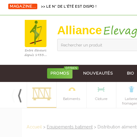
MAGAZINE...
>> LE N° DE L'ÉTÉ EST DISPO !
Alliance
Rechercher un produit
OFFRES
PROMOS
NOUVEAUTÉS
BIO
Hygiene et
Batiments
Cloture
Laiteri
soins
fromager
Accueil
>
Equipements batiment
> Distribution alimen