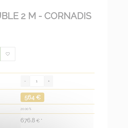
BLE 2 M - CORNADIS
564 €
20.00
%
676.8
€ *