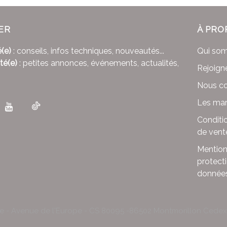
ER
À PRO
(e)
: conseils, infos techniques, nouveautés...
Qui so
té(e)
: petites annonces, événements, actualités,
Rejoign
Nous co
Les mar
Conditi
de vent
Mention
protect
donnée
le - Avenue de l'Europe - CS 80095 -86502 Montmorillon Cede