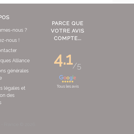
POS
PARCE QUE
mmes-nous ?
VOTRE AVIS
COMPTE...
ez-nous !
ntacter
4.1
ques Alliance
/5
ons générales
e
Tous les avis
s légales et
ion des
s
x - France ©
2026
.