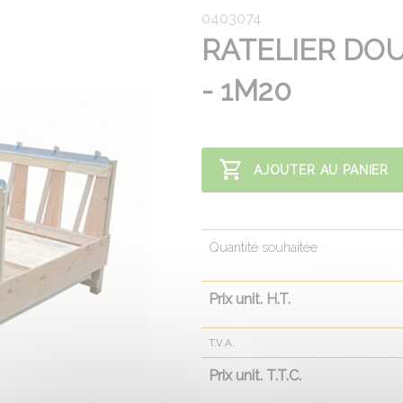
0403074
RATELIER DOU
- 1M20
AJOUTER AU PANIER
Quantité souhaitée
Prix unit. H.T.
T.V.A.
Prix unit. T.T.C.