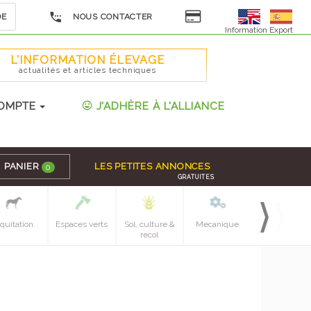
DE
NOUS CONTACTER
Information Export
L'INFORMATION ÉLEVAGE
actualités et articles techniques
OMPTE
J'ADHÈRE À L'ALLIANCE
PANIER
LES PETITES ANNONCES
0
GRATUITES
quitation
Espaces verts
Sol, culture &
Mecanique
Pieces
recol
detachees