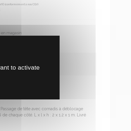
ant
(conformément à nos CGV)
€
te en magasin
ir un délai de fabrication.
ant to activate
r. Passage de tête avec cornadis à déblocage
de chaque côté. L x l x h : 2 x 1.2 x 1 m. Livré