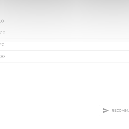
10
00
20
00
RECOMMA