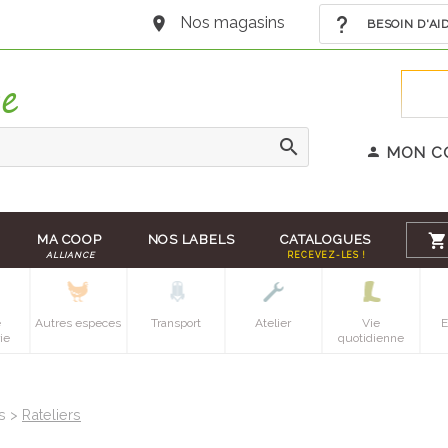
Nos magasins
BESOIN D'AI
MON C
MA COOP
NOS LABELS
CATALOGUES
ALLIANCE
RECEVEZ-LES !
e
Autres especes
Transport
Atelier
Vie
E
ie
quotidienne
ts >
Rateliers