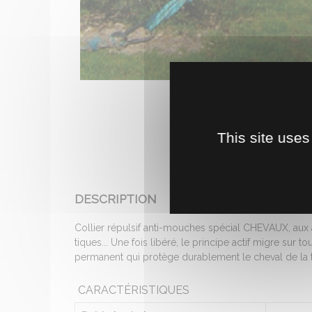
This site uses
DESCRIPTION
Collier répulsif anti-mouches spécial CHEVAUX, aux 
tiques... Une fois libéré, le principe actif migre sur
permanent qui protège durablement le cheval de la têt
CARACTÉRISTIQUES