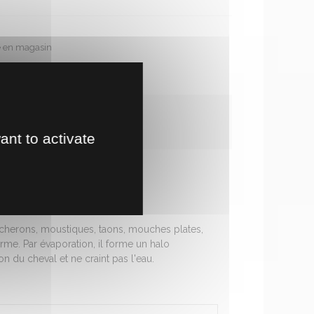
te en magasin
!
ant to activate
ucherons, moustiques, taons, mouches plates,
erme. Par évaporation, il forme un halo
n du cheval et ne craint pas l'eau.