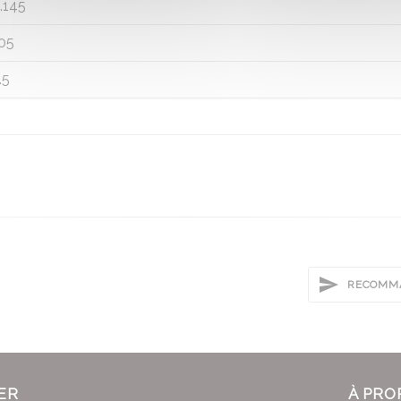
.145
05
.5
RECOMMA
ER
À PRO