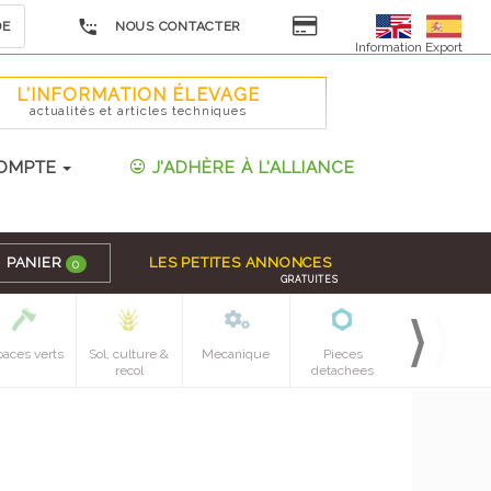
DE
NOUS CONTACTER
Information Export
L'INFORMATION ÉLEVAGE
actualités et articles techniques
OMPTE
J'ADHÈRE À L'ALLIANCE
PANIER
LES PETITES ANNONCES
0
GRATUITES
paces verts
Sol, culture &
Mecanique
Pieces
recol
detachees