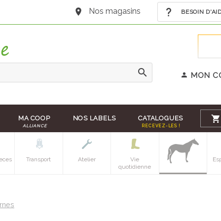
Nos magasins
BESOIN D'AI
MON C
MA COOP
NOS LABELS
CATALOGUES
ALLIANCE
RECEVEZ-LES !
eces
Transport
Atelier
Vie
Es
quotidienne
ernes