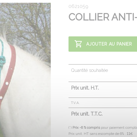
0621059
COLLIER ANTI
AJOUTER AU PANIER
Quantité souhaitée
Prix unit. H.T.
T.V.A.
Prix unit. T.T.C.
(*)
Prix -6 % compris
pour paiement compt
11
Prix unit. HT sans escompte de 6% :
€