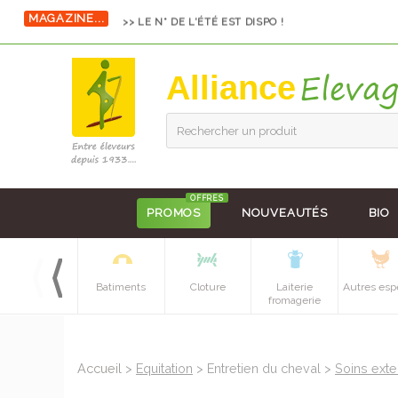
MAGAZINE...
>> LE N° DE L'ÉTÉ EST DISPO !
Alliance
Rechercher un produit
OFFRES
PROMOS
NOUVEAUTÉS
BIO
Equipements
Batiments
Cloture
Laiterie
Autres esp
batiment
fromagerie
Accueil
>
Equitation
> Entretien du cheval >
Soins ext