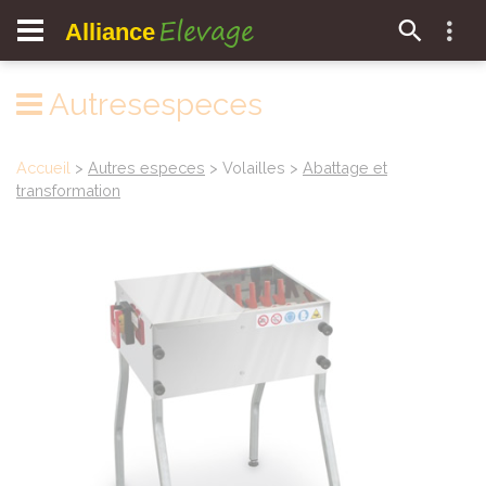
Elevage
Alliance
Autresespeces
Accueil
>
Autres especes
> Volailles >
Abattage et
transformation