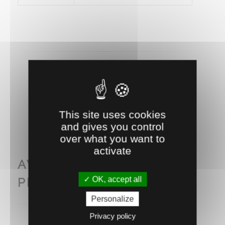
RECOMMANDEZ CE PRODUIT À UN AMI
This site uses cookies
and gives you control
over what you want to
activate
AVEC CE PRODUIT
OK, accept all
PENSEZ AUSSI À...
Personalize
Privacy policy