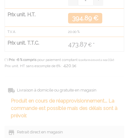
Prix unit. H.T.
394.89 €
T.V.A.
20.00
%
Prix unit. T.T.C.
473.87
€ *
(*)
Prix -6 % compris
pour paiement comptant
(conformément à nos CGV)
420.1
Prix unit. HT sans escompte de 6% :
€
Livraison à domicile ou gratuite en magasin
Produit en cours de réapprovisionnement... La
commande est possible mais des délais sont à
prévoir.
Retrait direct en magasin