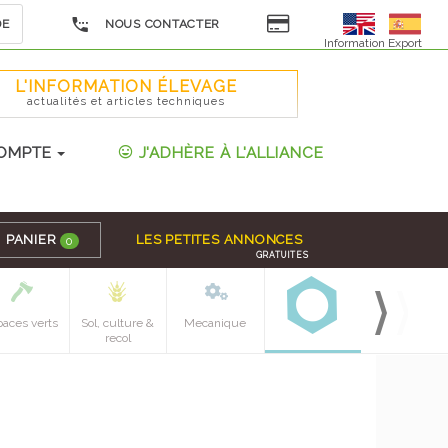
DE
NOUS CONTACTER
Information Export
L'INFORMATION ÉLEVAGE
actualités et articles techniques
OMPTE
J'ADHÈRE À L'ALLIANCE
PANIER
LES PETITES ANNONCES
0
GRATUITES
paces verts
Sol, culture &
Mecanique
recol