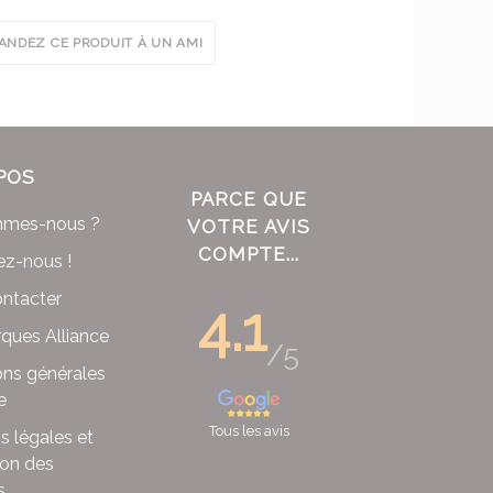
NDEZ CE PRODUIT À UN AMI
POS
PARCE QUE
mmes-nous ?
VOTRE AVIS
COMPTE...
ez-nous !
ntacter
4.1
ques Alliance
/5
ons générales
e
Tous les avis
s légales et
ion des
s