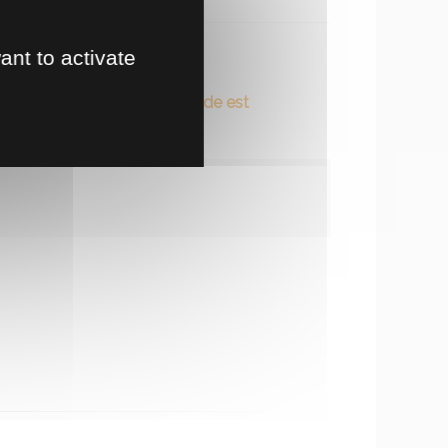
ant to activate
te en magasin
ovisionnement... La commande est
t à prévoir.