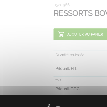
0520966
RESSORTS BOV
AJOUTER AU PANIER
Quantité souhaitée
Prix unit. H.T.
T.V.A.
Prix unit. T.T.C.
(*)
Prix -6 % compris
pour paiement compt
17.5
Prix unit. HT sans escompte de 6% :
€