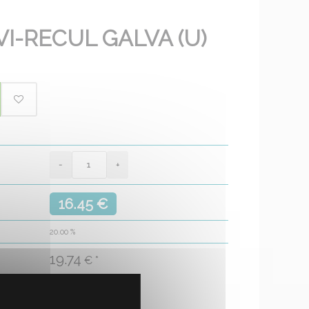
I-RECUL GALVA (U)
16.45 €
20.00
%
19.74
€ *
ant
(conformément à nos CGV)