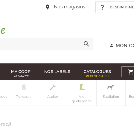
Nos magasins
BESOIN D'AI
MON C
MA COOP
NOS LABELS
CATALOGUES
ALLIANCE
RECEVEZ-LES !
eces
Transport
Atelier
Vie
Equitation
Es
quotidienne
-recul