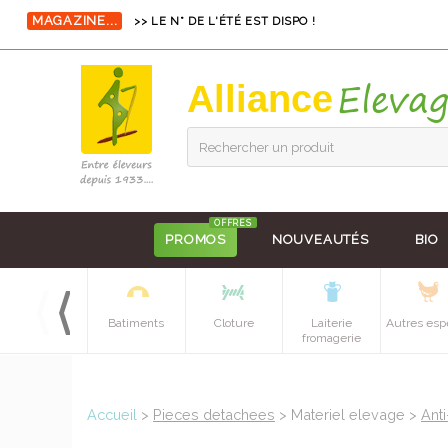
MAGAZINE...
>> LE N° DE L'ÉTÉ EST DISPO !
Alliance
Rechercher un produit
OFFRES
PROMOS
NOUVEAUTÉS
BIO
Equipements
Batiments
Cloture
Laiterie
Autres esp
batiment
fromagerie
Accueil
>
Pieces detachees
> Materiel elevage >
Anti