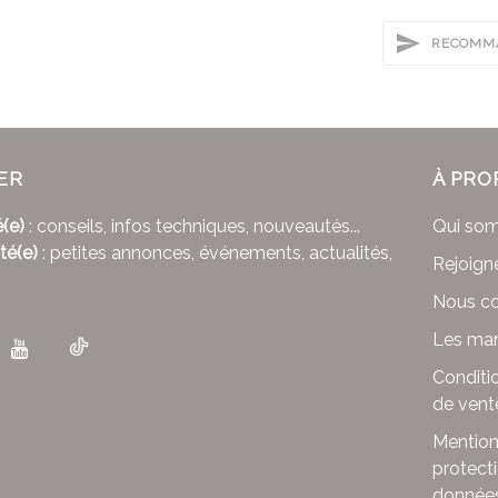
RECOMMA
ER
À PRO
(e)
: conseils, infos techniques, nouveautés...
Qui so
té(e)
: petites annonces, événements, actualités,
Rejoign
Nous co
Les mar
Conditi
de vent
Mention
protect
donnée