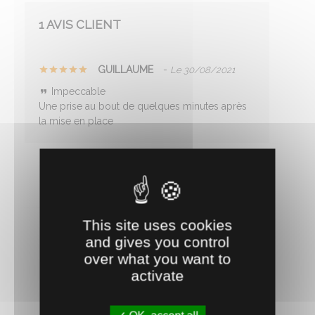
1 AVIS CLIENT
GUILLAUME
-
Le 30/08/2021
Impeccable
Une prise au bout de quelques minutes après
la mise en place
This site uses cookies
and gives you control
over what you want to
RECOMMANDEZ CE PRODUIT À UN AMI
activate