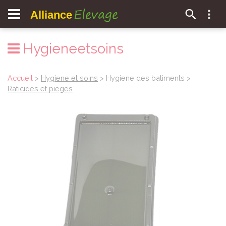
Elevage
Alliance
Hygieneetsoins
Accueil
>
Hygiene et soins
> Hygiene des batiments >
Raticides et pieges