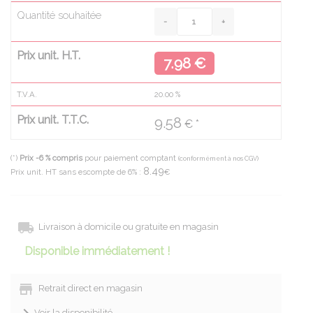
Quantité souhaitée
Prix unit. H.T.
7.98 €
T.V.A.
20.00
%
Prix unit. T.T.C.
9.58
€ *
(*)
Prix -6 % compris
pour paiement comptant
(conformément à nos CGV)
8.49
Prix unit. HT sans escompte de 6% :
€
Livraison à domicile ou gratuite en magasin
Disponible immédiatement !
Retrait direct en magasin
Voir la disponibilité