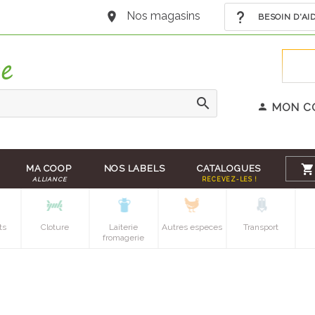
Nos magasins
BESOIN D'AI
MON C
MA COOP
NOS LABELS
CATALOGUES
ALLIANCE
RECEVEZ-LES !
ts
Cloture
Laiterie
Autres especes
Transport
fromagerie