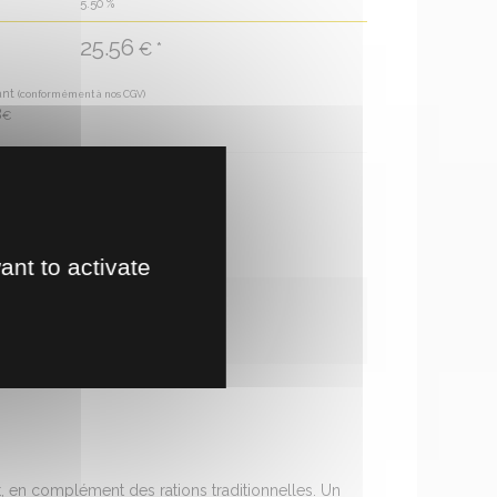
5.50
%
25.56
€ *
ant
(conformément à nos CGV)
8
€
te en magasin
!
ant to activate
, en complément des rations traditionnelles. Un