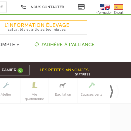
DE
NOUS CONTACTER
Information Export
L'INFORMATION ÉLEVAGE
actualités et articles techniques
OMPTE
J'ADHÈRE À L'ALLIANCE
PANIER
LES PETITES ANNONCES
0
GRATUITES
Atelier
Vie
Equitation
Espaces verts
Sol, culture &
quotidienne
recol