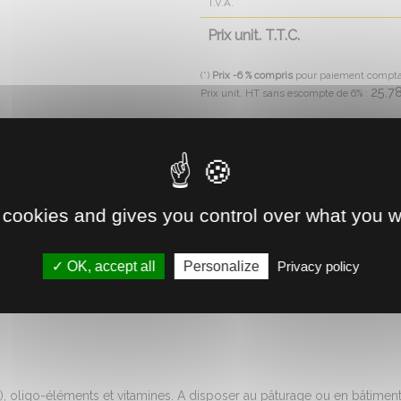
T.V.A.
Prix unit. T.T.C.
(*)
Prix -6 % compris
pour paiement compt
25.7
Prix unit. HT sans escompte de 6% :
Livraison à domicile ou gratui
Disponible immédiatement 
 cookies and gives you control over what you w
Retrait direct en magasin
OK, accept all
Personalize
Privacy policy
Voir la disponibilité
, oligo-éléments et vitamines. A disposer au pâturage ou en bâtiment