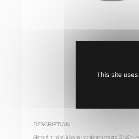
This site uses
DESCRIPTION
Aliment minéral à lécher contenant macro (6/18/3/5)