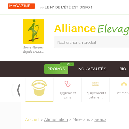
MAGAZINE...
>> LE N° DE L'ÉTÉ EST DISPO !
Alliance
Rechercher un produit
OFFRES
PROMOS
NOUVEAUTÉS
BIO
Petit materiel
Hygiene et
Equipements
Batimen
soins
batiment
Accueil
>
Alimentation
> Mineraux >
Seaux