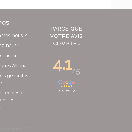
POS
PARCE QUE
mmes-nous ?
VOTRE AVIS
COMPTE...
ez-nous !
ntacter
4.1
ques Alliance
/5
ons générales
e
Tous les avis
s légales et
ion des
s
x - France ©
2026
.