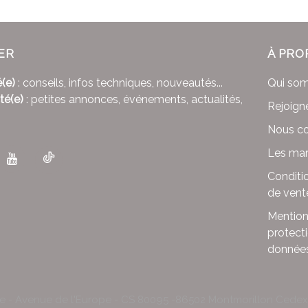
ER
À PRO
(e)
: conseils, infos techniques, nouveautés...
Qui so
té(e)
: petites annonces, événements, actualités,
Rejoign
Nous co
Les mar
Conditi
de vent
Mention
protect
donnée
le - Avenue de l'Europe - CS 80095 -86502 Montmorillon Cede