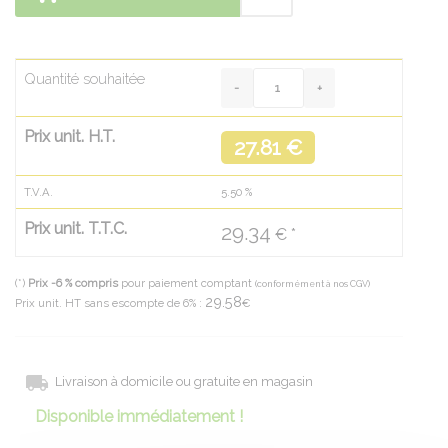
Quantité souhaitée
Prix unit. H.T.
27.81 €
T.V.A.
5.50
%
Prix unit. T.T.C.
29.34
€ *
(*)
Prix -6 % compris
pour paiement comptant
(conformément à nos CGV)
29.58
Prix unit. HT sans escompte de 6% :
€
Livraison à domicile ou gratuite en magasin
Disponible immédiatement !