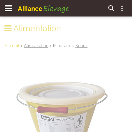
Elevage
Alliance
Alimentation
Accueil
>
Alimentation
> Mineraux >
Seaux