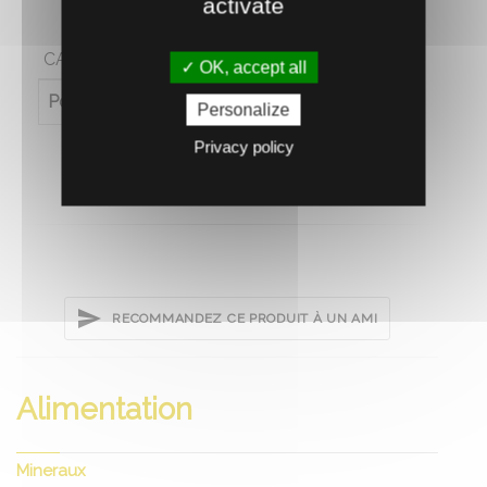
activate
CARACTÉRISTIQUES
OK, accept all
Poids (en kg)
20
Personalize
Privacy policy
RECOMMANDEZ CE PRODUIT À UN AMI
Alimentation
Mineraux