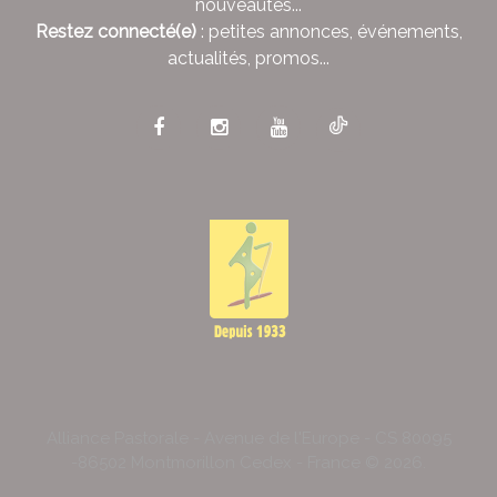
nouveautés...
Restez connecté(e)
: petites annonces, événements,
actualités, promos...
Alliance Pastorale - Avenue de l'Europe - CS 80095
-86502 Montmorillon Cedex - France ©
2026
.