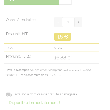
Quantité souhaitée
Prix unit. H.T.
16 €
T.V.A.
5.50
%
Prix unit. T.T.C.
16.88
€ *
(*)
Prix -6 % compris
pour paiement comptant
(conformément à nos CGV)
17.02
Prix unit. HT sans escompte de 6% :
€
Livraison à domicile ou gratuite en magasin
Disponible immédiatement !