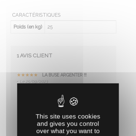
CARACTÉRISTIQUES
Poids (en kg)
25
1 AVIS CLIENT
LA BUSE ARGENTER !!!
-
Le 25/09/2023
parfait !! tres bien consommer sans exces !!!
This site uses cookies
and gives you control
over what you want to