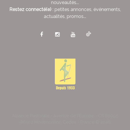
nouveautés...
Restez connecté(e)
: petites annonces, événements,
actualités, promos...
Alliance Pastorale - Avenue de l'Europe - CS 80095
-86502 Montmorillon Cedex - France ©
2026
.