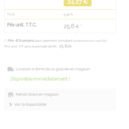
24.27 €
T.V.A.
5.50
%
Prix unit. T.T.C.
25.6
€ *
(*)
Prix -6 % compris
pour paiement comptant
(conformément à nos CGV)
25.82
Prix unit. HT sans escompte de 6% :
€
Livraison à domicile ou gratuite en magasin
Disponible immédiatement !
Retrait direct en magasin
Voir la disponibilité