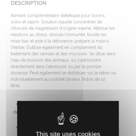
DESCRIPTION
Aliment complémentaire diététique pour bovins,
ovins et caprin. Solution liquide concentrée de
chlorure de magnésium d'origine marine. Atténue les
réactions au stress, stimule l'immunité, facilite les
mise-bas et aide à la délivrance, prépare la mise à
l'herbe. S'utilise également en complément du
traitement des verrues et des mycoses. Se dilue dans
l'eau de boisson des animaux, ou s'administre
directement dans l'abreuvoir ou par la pompe
doseuse. Peut également se distribuer sur la ration ou
individuellement au pistolet doseur. Bidon de 10
litres.
Utilisable en agriculture BIO (Document
de conformité)
Fiche technique
This site uses cookies