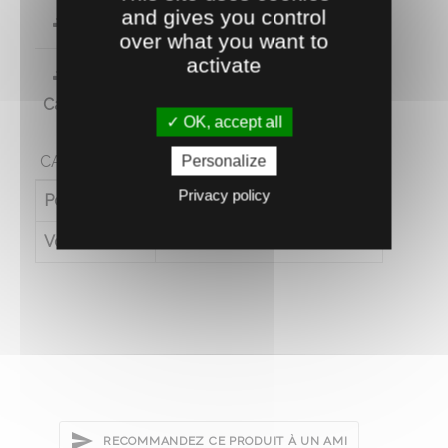
and gives you control
Certificat Non-Ogm
over what you want to
activate
Programme nutritionnel et soins
Caprins
OK, accept all
CARACTÉRISTIQUES
Personalize
Privacy policy
Poids (en kg)
13.171
Volume (en L)
10
RECOMMANDEZ CE PRODUIT À UN AMI