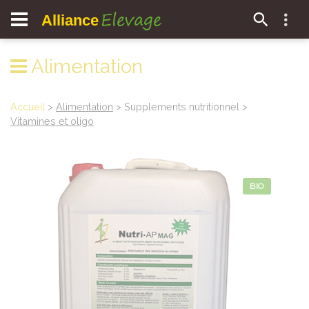
Elevage
Alliance
Alimentation
Accueil
>
Alimentation
> Supplements nutritionnel >
Vitamines et oligo
BIO