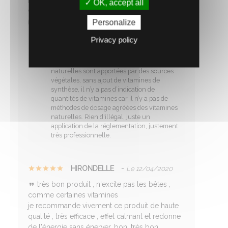
PS= on ne peut pas avoir la fiche technique (
OK, accept all
vitamines ) , et en plus je pense que c'est
illegalle et pas du tout proffesionnelle !!
Personalize
Privacy policy
Notre réponse :
Bonjour,
S’agissant d’un produit dont les vitamines
naturelles sont apportées par des sources
végétales, sans ajout de vitamines de
synthèse, il n’y a pas d’indication de
quantités de vitamines car il n’y a pas de
méthodes de dosage agréées des vitamines
naturelles. Rien d'illégal, juste un
application de la réglementation, justement
très professionnelle.
HIRONDELLE
-
Le 12/04/2020
très bon produit , n'excite pas les bêtes ,
comme certaines vitamines
je recommande vivement ce produit de haute
qualité , très efficace , effet calmant et redonne
de l'énergie sans énerver, bon, très bon.