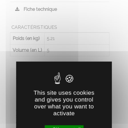
Fiche technique
CARACTÉRISTIQUES
Poids (en kg)
5.21
Volume (en L)
5
2 AVIS CLIENT
This site uses cookies
GALAXIE
-
Le 11/04/2022
and gives you control
Bon produit !!!, mais attention aux manques
over what you want to
de
activate
Sucre ( star glycol ) pour les agneaux avec
certains rations