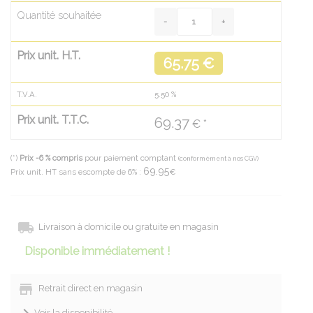
Quantité souhaitée
Prix unit. H.T.
65.75 €
T.V.A.
5.50
%
Prix unit. T.T.C.
69.37
€ *
(*)
Prix -6 % compris
pour paiement comptant
(conformément à nos CGV)
69.95
Prix unit. HT sans escompte de 6% :
€
Livraison à domicile ou gratuite en magasin
Disponible immédiatement !
Retrait direct en magasin
Voir la disponibilité