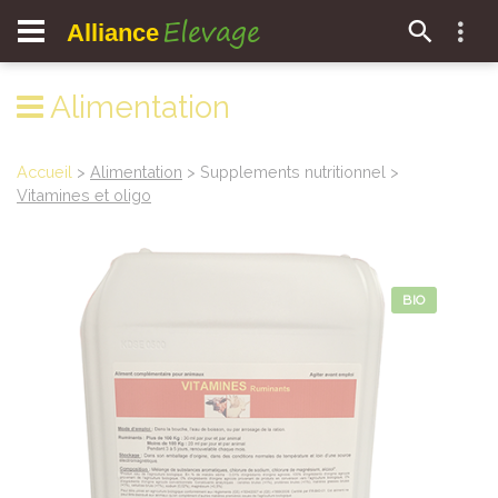
Elevage
Alliance
Alimentation
Accueil
>
Alimentation
> Supplements nutritionnel >
Vitamines et oligo
BIO