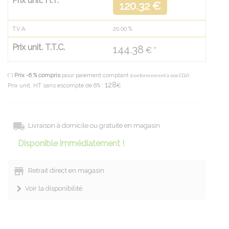
Prix unit. H.T.
120.32 €
T.V.A.
20.00
%
Prix unit. T.T.C.
144.38
€ *
(*)
Prix -6 % compris
pour paiement comptant
(conformément à nos CGV)
128
Prix unit. HT sans escompte de 6% :
€
Livraison à domicile ou gratuite en magasin
Disponible immédiatement !
Retrait direct en magasin
Voir la disponibilité