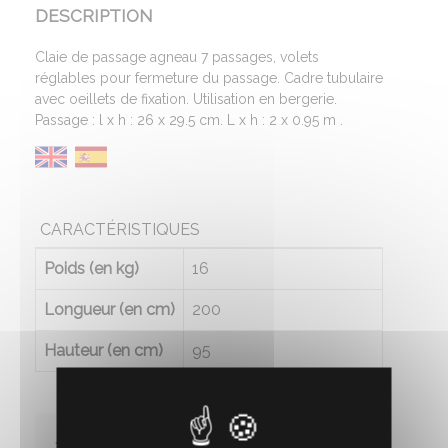
DESCRIPTION
Claie de passage agneau 7 passages, volets
réglables pour fermeture du passage. Cadre tubulaire
avec oeillets de fixation. Utilisation en bergerie.
Passage : l x h : 26 x 29.5 cm. L x h : 2 x 0.95 m .
CARACTÉRISTIQUES
Poids (en kg)
16
Longueur (en cm)
200
Hauteur (en cm)
95
1 AVIS CLIENT