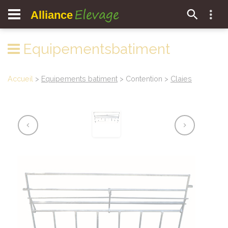
Elevage
Alliance
Equipementsbatiment
Accueil
>
Equipements batiment
> Contention >
Claies