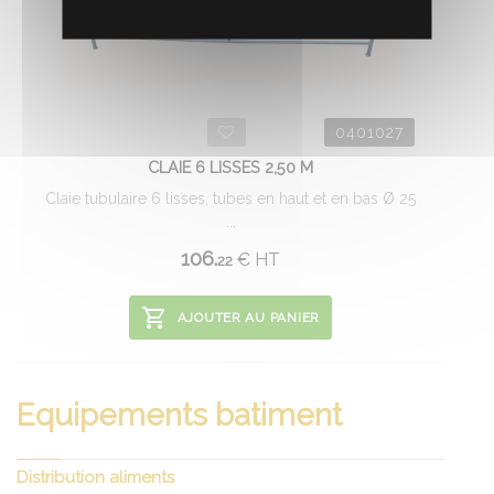
0401027
CLAIE 6 LISSES 2,50 M
Claie tubulaire 6 lisses, tubes en haut et en bas Ø 25
...
106.
€
HT
22
AJOUTER AU PANIER
Equipements batiment
Distribution aliments