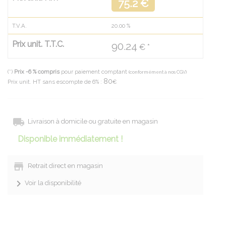
75.2 €
T.V.A.
20.00
%
Prix unit. T.T.C.
90.24
€ *
(*)
Prix -6 % compris
pour paiement comptant
(conformément à nos CGV)
80
Prix unit. HT sans escompte de 6% :
€
Livraison à domicile ou gratuite en magasin
Disponible immédiatement !
Retrait direct en magasin
Voir la disponibilité