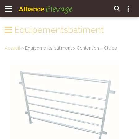
Elevage
Alliance
Equipementsbatiment
Accueil
>
Equipements batiment
> Contention >
Claies