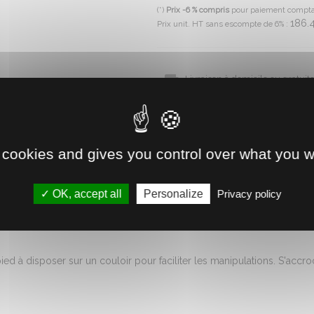
(*)
Prix -6 % compris
pour paiement compt
186.
Prix unit. HT sans escompte de 6% :
Livraison à domicile ou gratui
Disponible immédiatement 
Retrait direct en magasin
 cookies and gives you control over what you w
Voir la disponibilité
OK, accept all
Personalize
Privacy policy
d à disposer sur un couloir pour faciliter les manipulations. S'accro