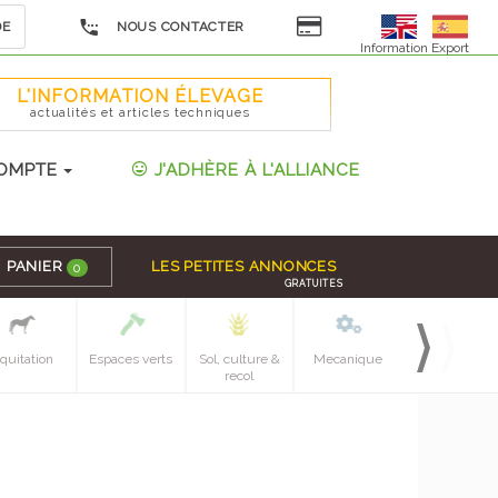
DE
NOUS CONTACTER
Information Export
L'INFORMATION ÉLEVAGE
actualités et articles techniques
OMPTE
J'ADHÈRE À L'ALLIANCE
PANIER
LES PETITES ANNONCES
0
GRATUITES
quitation
Espaces verts
Sol, culture &
Mecanique
Pieces
recol
detachees