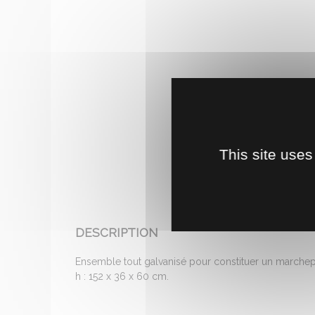
This site uses
DESCRIPTION
Ensemble tout galvanisé pour constituer un marchepie
h : 152 x 36 x 60 cm.