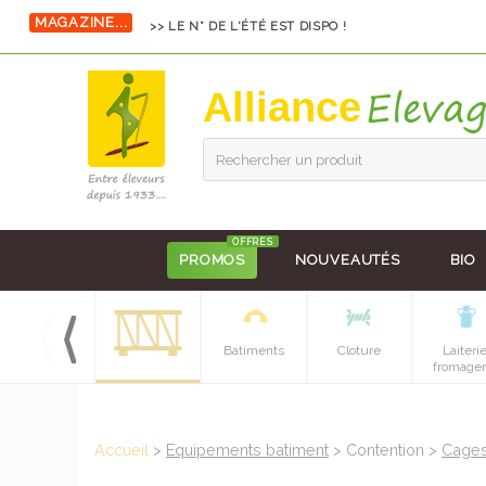
MAGAZINE...
>> LE N° DE L'ÉTÉ EST DISPO !
Alliance
Rechercher un produit
OFFRES
PROMOS
NOUVEAUTÉS
BIO
Hygiene et
Batiments
Cloture
Laiteri
soins
fromager
Accueil
>
Equipements batiment
> Contention >
Cages