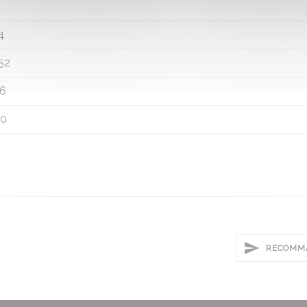
4
52
6
0
RECOMMA