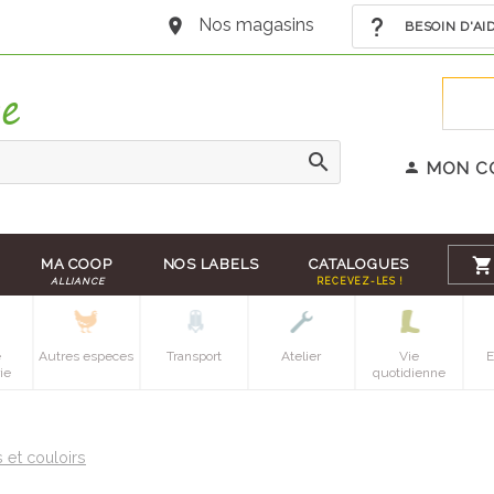
Nos magasins
BESOIN D'AI
MON C
MA COOP
NOS LABELS
CATALOGUES
ALLIANCE
RECEVEZ-LES !
e
Autres especes
Transport
Atelier
Vie
E
ie
quotidienne
 et couloirs