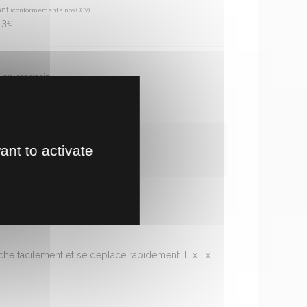
ant
(conformément à nos CGV)
43
€
te en magasin
!
ant to activate
che facilement et se déplace rapidement. L x l x