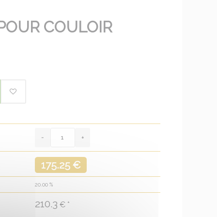
POUR COULOIR
175.25 €
20.00
%
210.3
€ *