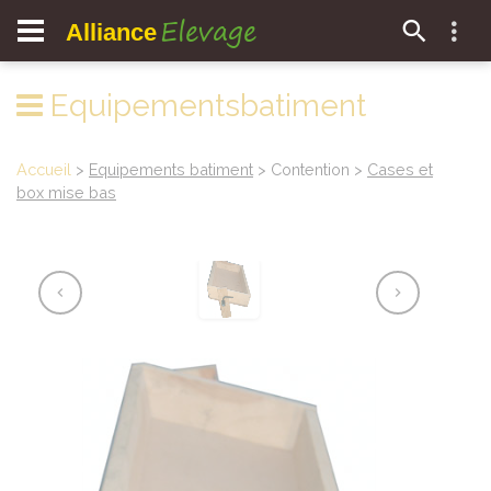
Elevage
Alliance
Equipementsbatiment
Accueil
>
Equipements batiment
> Contention >
Cases et
box mise bas