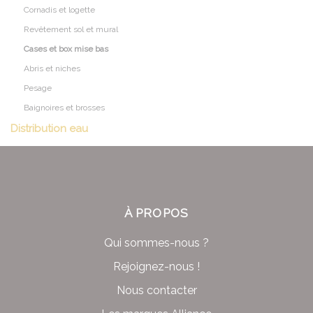
Cornadis et logette
Revêtement sol et mural
Cases et box mise bas
Abris et niches
Pesage
Baignoires et brosses
Distribution eau
À PROPOS
Qui sommes-nous ?
Rejoignez-nous !
Nous contacter