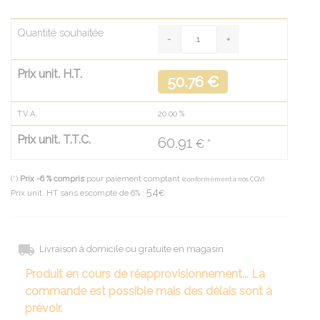
Quantité souhaitée
Prix unit. H.T.
50.76 €
T.V.A.
20.00
%
Prix unit. T.T.C.
60.91
€ *
(*)
Prix -6 % compris
pour paiement comptant
(conformément à nos CGV)
54
Prix unit. HT sans escompte de 6% :
€
Livraison à domicile ou gratuite en magasin
Produit en cours de réapprovisionnement... La
commande est possible mais des délais sont à
prévoir.