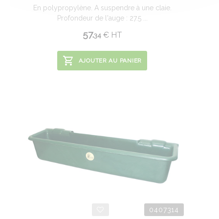
En polypropylène. A suspendre à une claie.
Profondeur de l'auge : 27.5 ...
57.
€
HT
34
AJOUTER AU PANIER
0407314