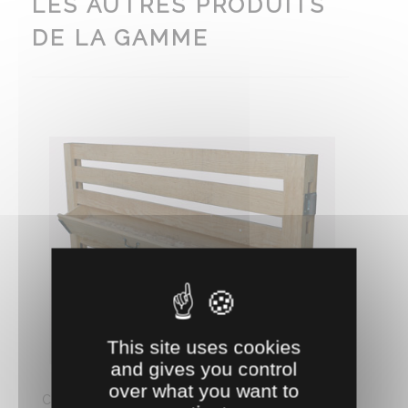
LES AUTRES PRODUITS
DE LA GAMME
This site uses cookies
0401923
and gives you control
CLAIE BOIS AUGE BASCULANTE 2 M X 1 M
over what you want to
Claie 2 x 1 m en pin sélectionné, pieds chêne avec