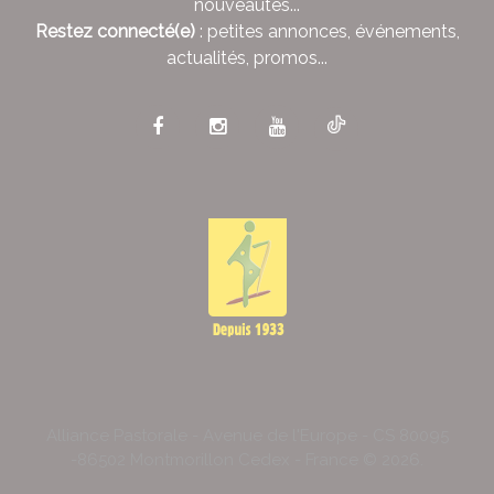
nouveautés...
Restez connecté(e)
: petites annonces, événements,
actualités, promos...
Alliance Pastorale - Avenue de l'Europe - CS 80095
-86502 Montmorillon Cedex - France ©
2026
.