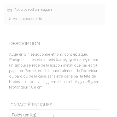
Retrait direct en magasin
Voir la disponibilité
DESCRIPTION
Auge en pin sélectionné et fond contreplaqué.
S'adapte sur les claies bois (0401909 et 0401911) par
un simple serrage de la fixation métallique par écrou
papillon. Permet de distribuer l'aliment de l'extérieur
du parc ou de la case, sans être gêné par la tête de
brebis. L x l ext : 72 x 33 cm / L x l int : 67,5 x 28,5 cm.
Profondeur : 8,5 cm.
CARACTÉRISTIQUES
Poids (en kg)
5