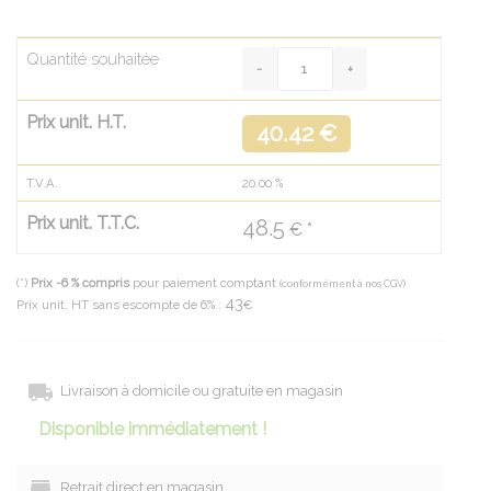
Quantité souhaitée
Prix unit. H.T.
40.42 €
T.V.A.
20.00
%
Prix unit. T.T.C.
48.5
€ *
(*)
Prix -6 % compris
pour paiement comptant
(conformément à nos CGV)
43
Prix unit. HT sans escompte de 6% :
€
Livraison à domicile ou gratuite en magasin
Disponible immédiatement !
Retrait direct en magasin