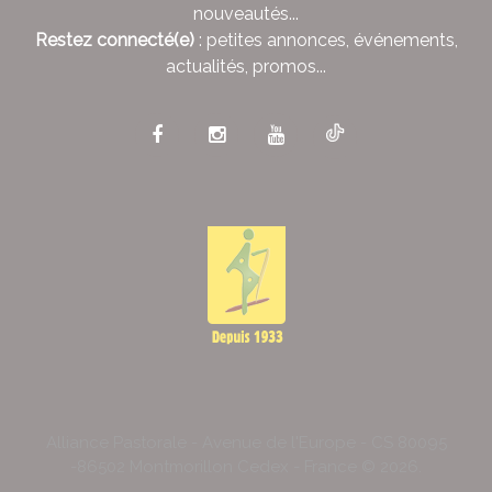
nouveautés...
Restez connecté(e)
: petites annonces, événements,
actualités, promos...
Alliance Pastorale - Avenue de l'Europe - CS 80095
-86502 Montmorillon Cedex - France ©
2026
.