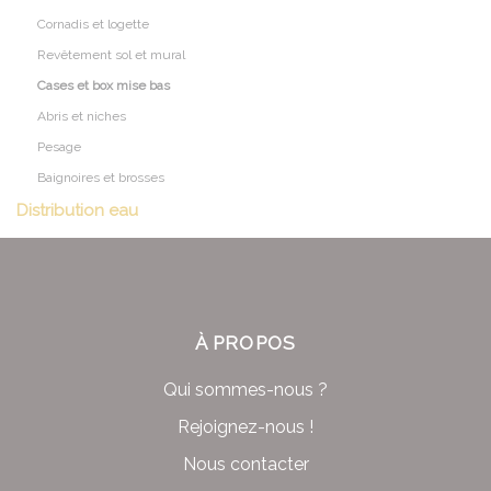
Cornadis et logette
Revêtement sol et mural
Cases et box mise bas
Abris et niches
Pesage
Baignoires et brosses
Distribution eau
À PROPOS
Qui sommes-nous ?
Rejoignez-nous !
Nous contacter