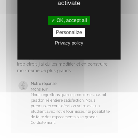
gamme par téléphone afin de détailler votre
activate
avis sur ce râtelier.
Merci à vous pour votre avis.
OK, accept all
Cordialement,
L'ALLIANCE PASTORALE.
Personalize
Privacy policy
PHILIPPE
-
Le 12/07/2021
Trop petit et espacement entre les barreaux
trop étroit, j'ai du les modifier et en construire
moi-même de plus grands
Notre réponse :
Monsieur,
Nous regrettons que ce produit ne vous ait
pas donné entière satisfaction. Nous
prenons en considération votre avis en
étudiant avec notre fournisseur la possibilité
de faire des espacements plus grands.
Cordialement,