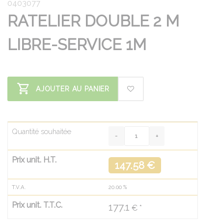
0403077
RATELIER DOUBLE 2 M
LIBRE-SERVICE 1M
AJOUTER AU PANIER
Quantité souhaitée
Prix unit. H.T.
147.58 €
T.V.A.
20.00
%
Prix unit. T.T.C.
177.1
€ *