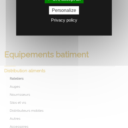
Personalize
Privacy policy
RECOMMANDEZ CE PRODUIT À UN AMI
Equipements batiment
Distribution aliments
Rateliers
Auges
Nourrisseurs
Silos et vis
Distributeurs mobiles
Autres
Accessoires