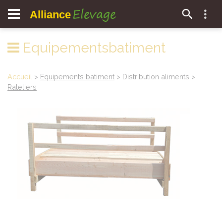
Elevage
Alliance
Equipementsbatiment
Accueil
>
Equipements batiment
> Distribution aliments >
Rateliers