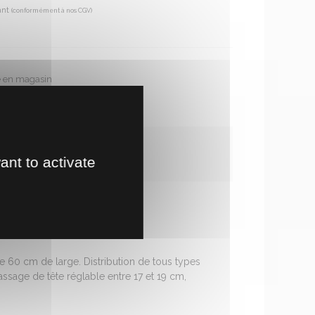
ant
(conformément à nos CGV)
te en magasin
ir un délai de fabrication.
ant to activate
de 60 cm de large. Distribution de tous types
assage de tête réglable entre 17 et 19 cm,