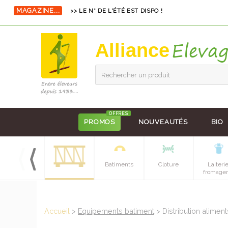
MAGAZINE...
>> LE N° DE L'ÉTÉ EST DISPO !
Alliance
Rechercher un produit
OFFRES
PROMOS
NOUVEAUTÉS
BIO
Hygiene et
Batiments
Cloture
Laiteri
soins
fromager
Accueil
>
Equipements batiment
> Distribution alimen