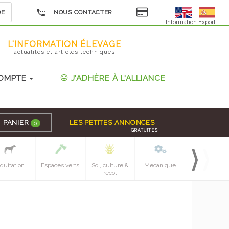
DE
NOUS CONTACTER
Information Export
L'INFORMATION ÉLEVAGE
actualités et articles techniques
OMPTE
J'ADHÈRE À L'ALLIANCE
PANIER
LES PETITES ANNONCES
0
GRATUITES
quitation
Espaces verts
Sol, culture &
Mecanique
Pieces
recol
detachees