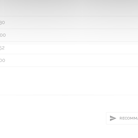
30
00
52
00
RECOMMA