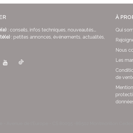
ER
À PRO
(e)
: conseils, infos techniques, nouveautés...
Qui so
té(e)
: petites annonces, événements, actualités,
Rejoign
Nous co
Les mar
Conditi
de vent
Mention
protect
donnée
le - Avenue de l'Europe - CS 80095 -86502 Montmorillon Cede