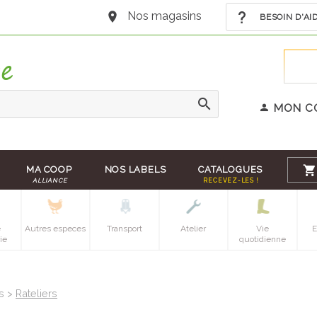
Nos magasins
BESOIN D'AI
MON C
MA COOP
NOS LABELS
CATALOGUES
ALLIANCE
RECEVEZ-LES !
e
Autres especes
Transport
Atelier
Vie
E
ie
quotidienne
ts >
Rateliers