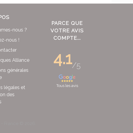
POS
PARCE QUE
mmes-nous ?
VOTRE AVIS
COMPTE...
ez-nous !
ntacter
4.1
ques Alliance
/5
ons générales
e
Tous les avis
s légales et
ion des
s
x - France ©
2026
.