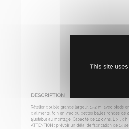
This site uses
DESCRIPTION
Râtelier double grande largeur, 1.52 m, avec pieds en
d'aliments, foin en vrac ou petites balles rondes de 
ajustable au montage. Capacité de 12 ovins. L x l x h :
ATTENTION : prévoir un délai de fabrication de 14 s