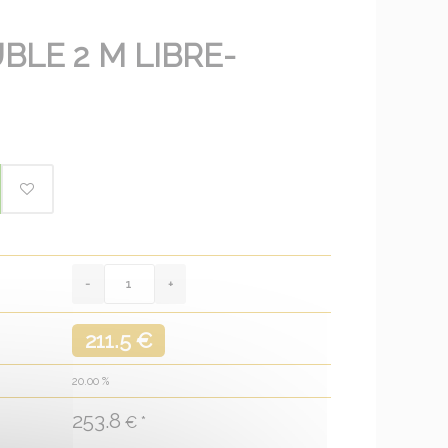
BLE 2 M LIBRE-
211.5 €
20.00
%
253.8
€ *