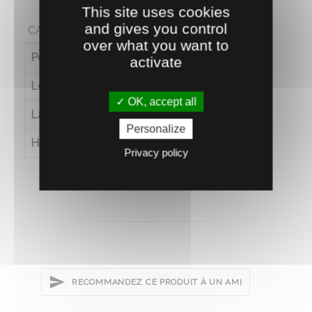
This site uses cookies
and gives you control
CARACTÉRISTIQUES
over what you want to
Poids (en kg)
54
activate
Longueur (en cm)
200
OK, accept all
Largeur (en cm)
67
Personalize
Hauteur (en cm)
90
Privacy policy
RECOMMANDEZ CE PRODUIT À UN AMI