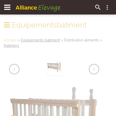
Elevage
Alliance
Equipementsbatiment
Accueil
>
Equipements batiment
> Distribution aliments >
Rateliers