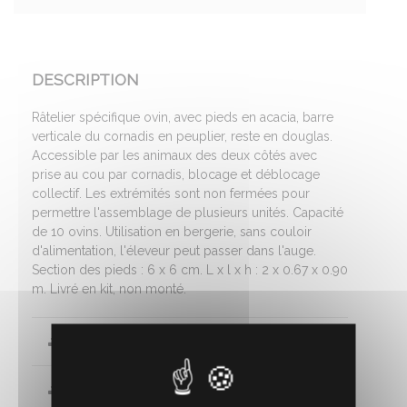
DESCRIPTION
Râtelier spécifique ovin, avec pieds en acacia, barre
verticale du cornadis en peuplier, reste en douglas.
Accessible par les animaux des deux côtés avec
prise au cou par cornadis, blocage et déblocage
collectif. Les extrémités sont non fermées pour
permettre l'assemblage de plusieurs unités. Capacité
de 10 ovins. Utilisation en bergerie, sans couloir
d'alimentation, l'éleveur peut passer dans l'auge.
Section des pieds : 6 x 6 cm. L x l x h : 2 x 0.67 x 0.90
m. Livré en kit, non monté.
Fiche technique
Notice