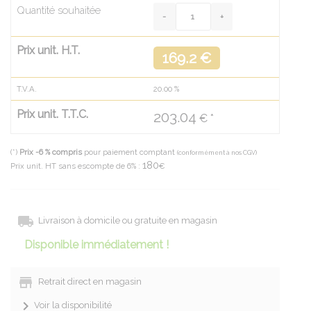
Quantité souhaitée
Prix unit. H.T.
169.2 €
T.V.A.
20.00
%
Prix unit. T.T.C.
203.04
€ *
(*)
Prix -6 % compris
pour paiement comptant
(conformément à nos CGV)
180
Prix unit. HT sans escompte de 6% :
€
Livraison à domicile ou gratuite en magasin
Disponible immédiatement !
Retrait direct en magasin
Voir la disponibilité