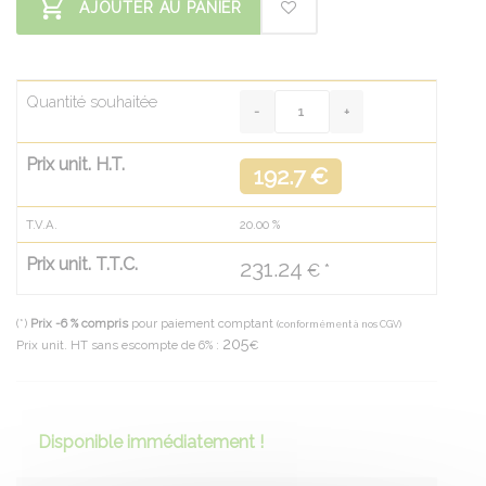
AJOUTER AU PANIER
Quantité souhaitée
Prix unit. H.T.
192.7 €
T.V.A.
20.00
%
Prix unit. T.T.C.
231.24
€ *
(*)
Prix -6 % compris
pour paiement comptant
(conformément à nos CGV)
205
Prix unit. HT sans escompte de 6% :
€
Disponible immédiatement !