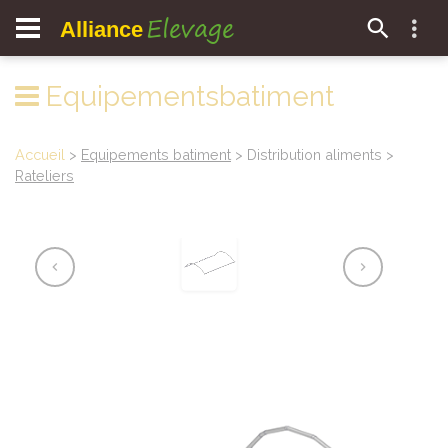
Elevage
Alliance
Equipementsbatiment
Accueil
>
Equipements batiment
> Distribution aliments >
Rateliers