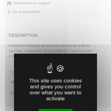
Retrait direct en magasin
Voir la disponibilité
DESCRIPTION
Protection intégrale de toit pour les râtelier 4 faces
Jourdain, composée de 2 gouttières d'une longueur
2.25 m et de 2 protections intégrales.
CARACTÉRISTIQUES
This site uses cookies
Poids (en kg)
24
and gives you control
over what you want to
Longueur (en cm)
225
activate