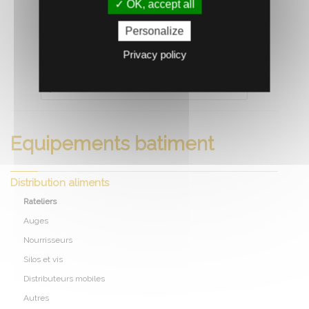
OK, accept all
Personalize
Privacy policy
RECOMMANDEZ CE PRODUIT À UN AMI
Equipements batiment
Distribution aliments
Rateliers
Auges
Nourrisseurs
Silos et vis
Distributeurs mobiles
Autres