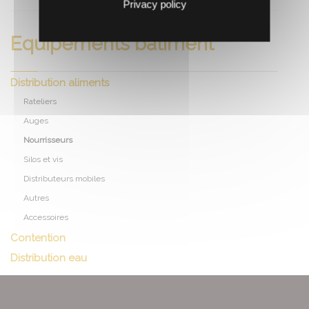
Privacy policy
Equipements batiment
Distribution aliments
Rateliers
Auges
Nourrisseurs
Silos et vis
Distributeurs mobiles
Autres
Accessoires
Contention
Distribution eau