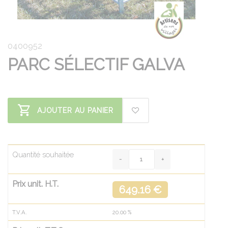
0400952
PARC SÉLECTIF GALVA
AJOUTER AU PANIER
Quantité souhaitée
Prix unit. H.T.
649.16 €
T.V.A.
20.00
%