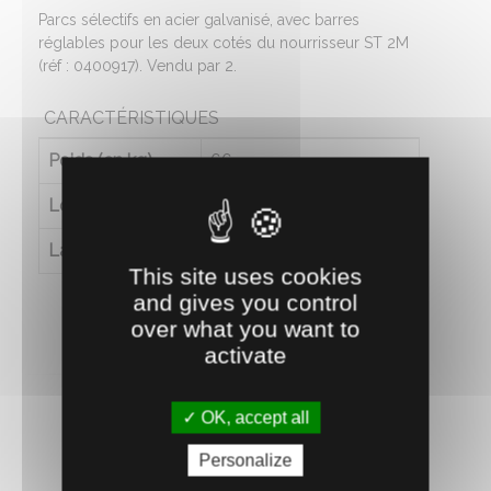
Parcs sélectifs en acier galvanisé, avec barres
réglables pour les deux cotés du nourrisseur ST 2M
(réf : 0400917). Vendu par 2.
CARACTÉRISTIQUES
Poids (en kg)
66
Longueur (en cm)
240
Largeur (en cm)
200
This site uses cookies
and gives you control
over what you want to
activate
OK, accept all
Personalize
RECOMMANDEZ CE PRODUIT À UN AMI