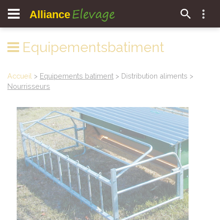
Elevage
Alliance
Equipementsbatiment
Accueil
>
Equipements batiment
> Distribution aliments >
Nourrisseurs