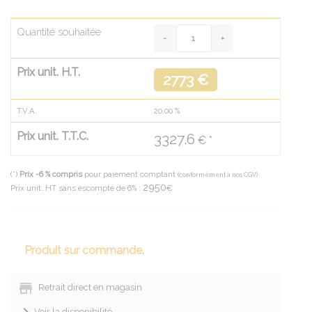
Quantité souhaitée
Prix unit. H.T.
2773 €
T.V.A.
20.00
%
Prix unit. T.T.C.
3327.6
€ *
(*)
Prix -6 % compris
pour paiement comptant
(conformément à nos CGV)
2950
Prix unit. HT sans escompte de 6% :
€
Produit sur commande.
Retrait direct en magasin
Voir la disponibilité