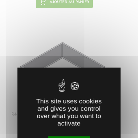
AJOUTER AU PANIER
1000978
This site uses cookies
RÉHAUSSE TRÉMIE APLATISSEUR AS
and gives you control
Réhausse pour augmenter la capacité des trémies de
over what you want to
stockage de 100 L ...
activate
84.
€
HT
6