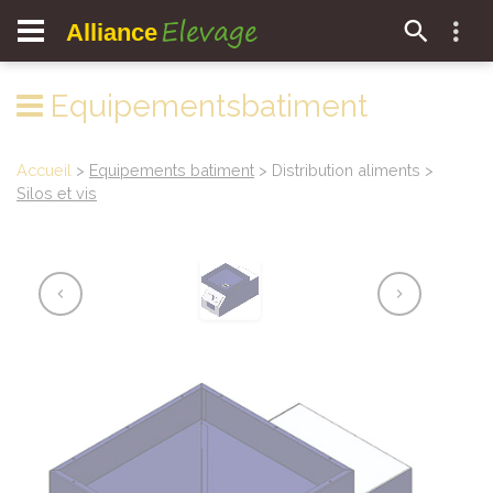
Elevage
Alliance
Equipementsbatiment
Accueil
>
Equipements batiment
> Distribution aliments >
Silos et vis