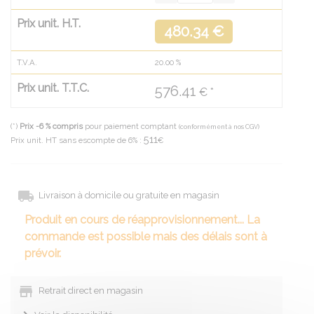
Prix unit. H.T.
480.34 €
T.V.A.
20.00
%
Prix unit. T.T.C.
576.41
€ *
(*)
Prix -6 % compris
pour paiement comptant
(conformément à nos CGV)
511
Prix unit. HT sans escompte de 6% :
€
Livraison à domicile ou gratuite en magasin
Produit en cours de réapprovisionnement... La
commande est possible mais des délais sont à
prévoir.
Retrait direct en magasin