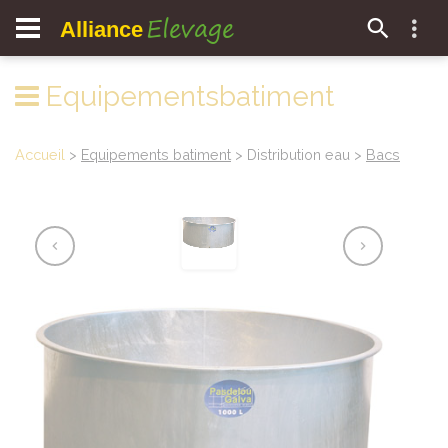
Elevage
Alliance
Equipementsbatiment
Accueil
>
Equipements batiment
> Distribution eau >
Bacs