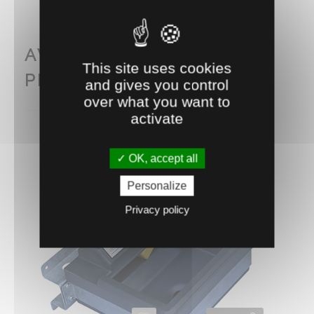
AVEC CE PRODUIT
This site uses cookies
PENSEZ AUSSI À...
and gives you control
over what you want to
activate
OK, accept all
Personalize
Privacy policy