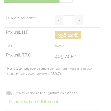
Quantité souhaitée
Prix unit. H.T.
338.12 €
T.V.A.
20.00
%
Prix unit. T.T.C.
405.74
€ *
(*)
Prix -6 % compris
pour paiement comptant
(conformément à nos CGV)
359.7
Prix unit. HT sans escompte de 6% :
€
Livraison à domicile ou gratuite en magasin
Disponible immédiatement !