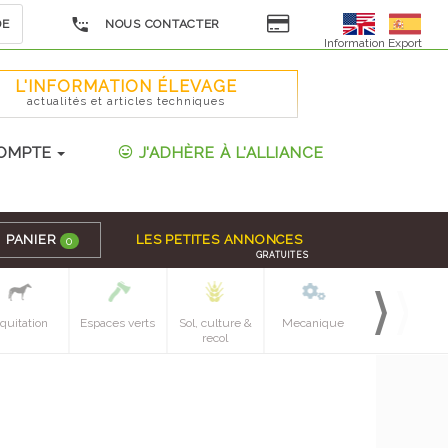
DE
NOUS CONTACTER
Information Export
L'INFORMATION ÉLEVAGE
actualités et articles techniques
OMPTE
J'ADHÈRE À L'ALLIANCE
PANIER
LES PETITES ANNONCES
0
GRATUITES
quitation
Espaces verts
Sol, culture &
Mecanique
Pieces
recol
detachees