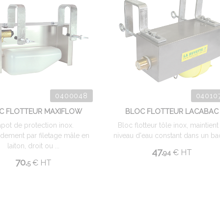
0400048
04010
C FLOTTEUR MAXIFLOW
BLOC FLOTTEUR LACABAC
pot de protection inox.
Bloc flotteur tôle inox, maintient
dement par filetage mâle en
niveau d'eau constant dans un bac,
laiton, droit ou ...
47.
€
HT
94
70.
€
HT
5