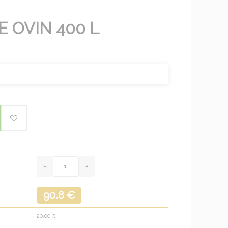
 OVIN 400 L
90.8 €
20.00
%