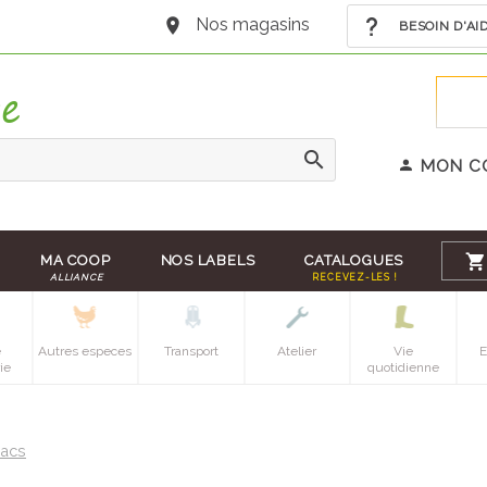
Nos magasins
BESOIN D'AI
MON C
MA COOP
NOS LABELS
CATALOGUES
ALLIANCE
RECEVEZ-LES !
e
Autres especes
Transport
Atelier
Vie
E
ie
quotidienne
acs