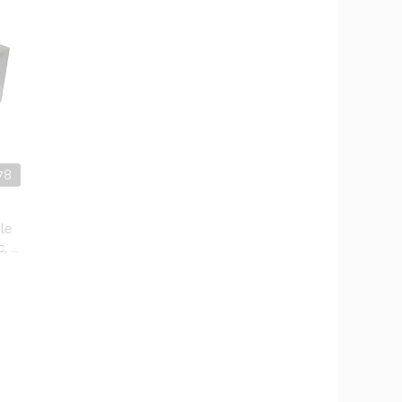
78
 le
 ...