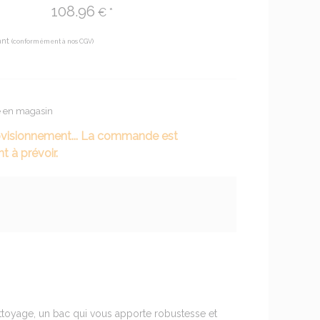
108.96
€ *
ant
(conformément à nos CGV)
te en magasin
ovisionnement... La commande est
t à prévoir.
ttoyage, un bac qui vous apporte robustesse et