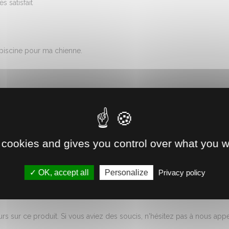
s satisfait
 piscine pour ma chienne.
 cookies and gives you control over what you w
OK, accept all
Personalize
Privacy policy
rs sur ce produit. Si vous aviez des soucis, n'hésitez pas à nous ap