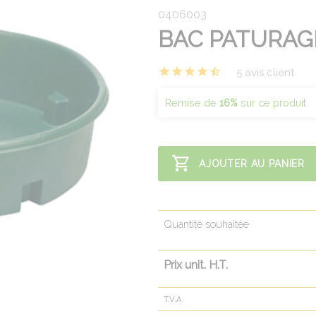
0406003
BAC PATURAGE
5 avis client
Remise de
16%
sur ce produit
AJOUTER AU PANIER
Quantité souhaitée
Prix unit. H.T.
T.V.A.