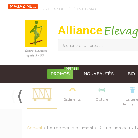
MAGAZINE...
>> LE N° DE L'ÉTÉ EST DISPO !
Alliance
Rechercher un produit
OFFRES
PROMOS
NOUVEAUTÉS
BIO
Hygiene et
Batiments
Cloture
Laiteri
soins
fromager
Accueil
>
Equipements batiment
> Distribution eau >
B