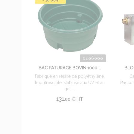
- 16.00%
0406000
BAC PATURAGE BOVIN 1000 L
BLO
Fabriqué en résine de polyéthylène.
Ca
Imputrescible, stabilisé aux UV et au
Raccor
gel. ...
131.
€
HT
86