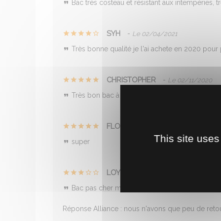
Bac très costeau et résistant aux intempéries, trè
SYH
-
Le 02/04/2021
Très bonne qualité je l'ai achete en 2020 pour
CHRISTOPHER
-
Le 02/11/2020
Très bon bac à eau et facile à laver
FLO
-
Le 29/04/2020
This site uses
super
LOYD
-
Le 31/05/2018
Bac pas cher mais de mauvaise qualité.
Réponse Alliance : nous n'avons que peu de retou