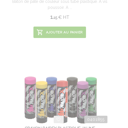
Bâton de pâte de couleur sous tube plastique. A vis
poussoir. A ...
1.
€
HT
15
AJOUTER AU PANIER
0401855