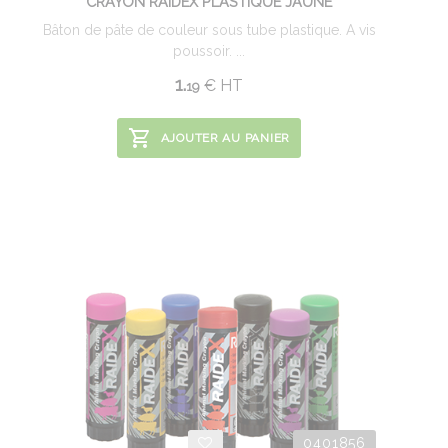
CRAYON RAIDEX PLASTIQUE JAUNE
Bâton de pâte de couleur sous tube plastique. A vis
poussoir. ...
1.
€
HT
19
AJOUTER AU PANIER
0401856