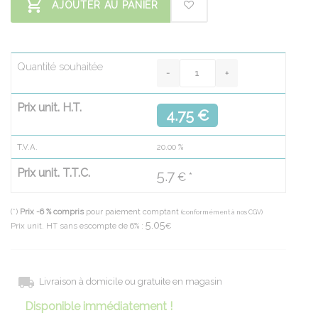
AJOUTER AU PANIER
Quantité souhaitée
Prix unit. H.T.
4.75 €
T.V.A.
20.00
%
Prix unit. T.T.C.
5.7
€ *
(*)
Prix -6 % compris
pour paiement comptant
(conformément à nos CGV)
5.05
Prix unit. HT sans escompte de 6% :
€
Livraison à domicile ou gratuite en magasin
Disponible immédiatement !