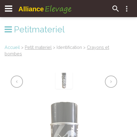
Elevage
Alliance
Petitmateriel
Accueil
>
Petit materiel
> Identification >
Crayons et
bombes