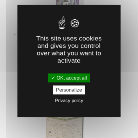
0401318
BOMBE MARQUAGE RAIDEX VIOLET
Encre de couleur en aérosol. Séchage rapide, sans
This site uses cookies
CFC. Tient même sur ...
and gives you control
4.
€
HT
over what you want to
75
activate
AJOUTER AU PANIER
OK, accept all
Personalize
Privacy policy