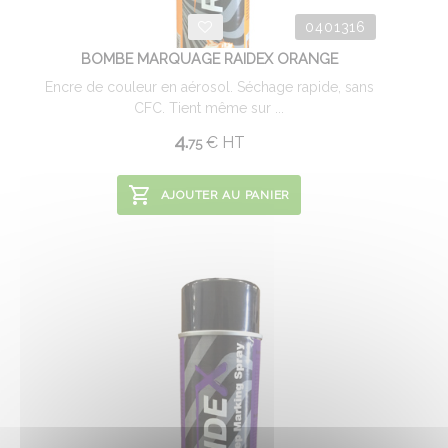
0401316
BOMBE MARQUAGE RAIDEX ORANGE
Encre de couleur en aérosol. Séchage rapide, sans
CFC. Tient même sur ...
4.
€
HT
75
AJOUTER AU PANIER