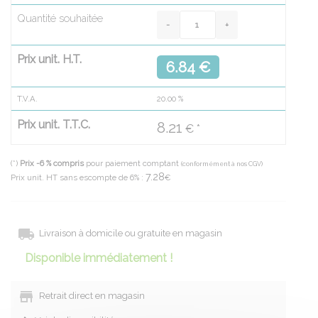
Quantité souhaitée
Prix unit. H.T.
6.84 €
T.V.A.
20.00
%
Prix unit. T.T.C.
8.21
€ *
(*)
Prix -6 % compris
pour paiement comptant
(conformément à nos CGV)
7.28
Prix unit. HT sans escompte de 6% :
€
Livraison à domicile ou gratuite en magasin
Disponible immédiatement !
Retrait direct en magasin