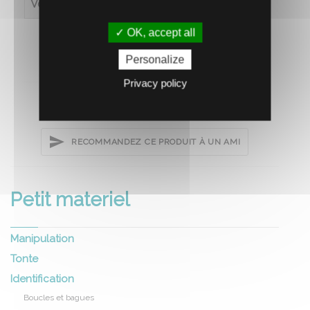
Volume (en L)
0.5
OK, accept all
Personalize
Privacy policy
RECOMMANDEZ CE PRODUIT À UN AMI
Petit materiel
Manipulation
Tonte
Identification
Boucles et bagues