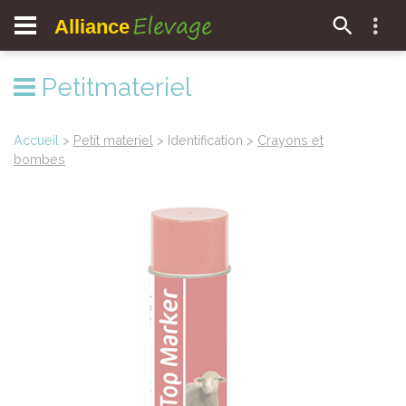
Elevage
Alliance
Petitmateriel
Accueil
>
Petit materiel
> Identification >
Crayons et
bombes