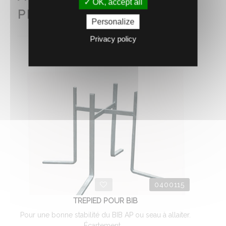
OK, accept all
PENSEZ AUSSI À...
Personalize
Privacy policy
0400115
TREPIED POUR BIB
Pour une bonne stabilité du BIB AP ou seau à allaiter.
Écartement ...