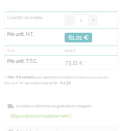
Quantité souhaitée
Prix unit. H.T.
61.01 €
T.V.A.
20.00
%
Prix unit. T.T.C.
73.21
€ *
(*)
Prix -6 % compris
pour paiement comptant
(conformément à nos CGV)
64.9
Prix unit. HT sans escompte de 6% :
€
Livraison à domicile ou gratuite en magasin
Disponible immédiatement !