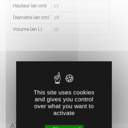
Hauteur (en cm)
17
Diametre (en cm)
28
Volume (en L)
12
RECOMMANDEZ CE PRODUIT À UN AMI
This site uses cookies
and gives you control
over what you want to
activate
AVEC CE PRODUIT