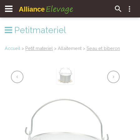
Elevage
Alliance
Petitmateriel
Accueil
>
Petit materiel
> Allaitement >
Seau et biberon