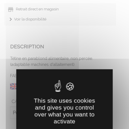
Retrait direct en magasin
Voir la disponibilité
DESCRIPTION
Tétine en parablond alimentaire, non percée.
(adaptable machines d'allaitement).
FABRICATION FRANCAISE
This site uses cookies
CARACTÉRISTIQUES
and gives you control
Poids (en kg)
0.01
over what you want to
activate