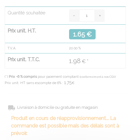
Quantité souhaitée
Prix unit. H.T.
1.65 €
T.V.A.
20.00
%
Prix unit. T.T.C.
1.98
€ *
(*)
Prix -6 % compris
pour paiement comptant
(conformément à nos CGV)
1.75
Prix unit. HT sans escompte de 6% :
€
Livraison à domicile ou gratuite en magasin
Produit en cours de réapprovisionnement... La
commande est possible mais des délais sont à
prévoir.