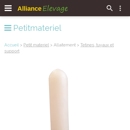
Elevage
Alliance
Petitmateriel
Accueil
>
Petit materiel
> Allaitement >
Tetines, tuyaux et
support