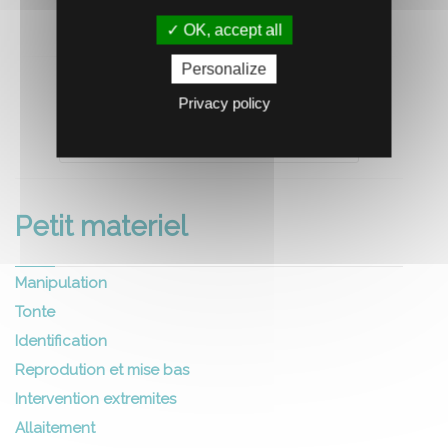
OK, accept all
Personalize
Privacy policy
RECOMMANDEZ CE PRODUIT À UN AMI
Petit materiel
Manipulation
Tonte
Identification
Reprodution et mise bas
Intervention extremites
Allaitement