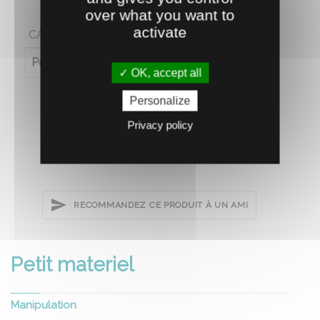
over what you want to
activate
CARACTÉRISTIQUES
Poids (en kg)
6.5
OK, accept all
Personalize
Privacy policy
RECOMMANDEZ CE PRODUIT À UN AMI
Petit materiel
Manipulation