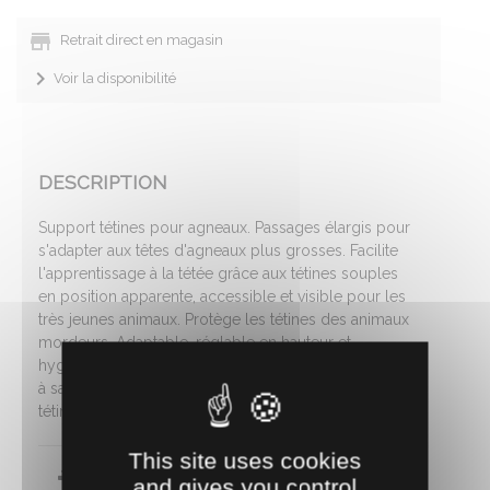
Retrait direct en magasin
Voir la disponibilité
DESCRIPTION
Support tétines pour agneaux. Passages élargis pour
s'adapter aux têtes d'agneaux plus grosses. Facilite
l'apprentissage à la tétée grâce aux tétines souples
en position apparente, accessible et visible pour les
très jeunes animaux. Protège les tétines des animaux
mordeurs. Adaptable, réglable en hauteur et
hygiénique, ce séparateur est facile d'entretien grâce
à sa matière en polyéthylène. Séparations roses. 3
tétines.
This site uses cookies
Notice de maintenance
and gives you control