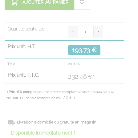
AJOUTER AU PANIER
Quantité souhaitée
Prix unit. H.T.
193.73 €
T.V.A.
20.00
%
Prix unit. T.T.C.
232.48
€ *
(*)
Prix -6 % compris
pour paiement comptant
(conformément à nos CGV)
206.1
Prix unit. HT sans escompte de 6% :
€
Livraison à domicile ou gratuite en magasin
Disponible immédiatement !