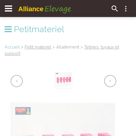
Elevage
Alliance
Petitmateriel
Accueil
>
Petit materiel
> Allaitement >
Tetines, tuyaux et
support